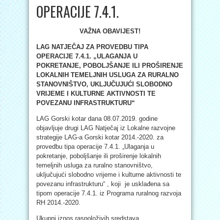
OPERACIJE 7.4.1.
VAŽNA OBAVIJEST!
LAG NATJEČAJ ZA PROVEDBU TIPA
OPERACIJE 7.4.1. „ULAGANJA U
POKRETANJE, POBOLJŠANJE ILI PROŠIRENJE
LOKALNIH TEMELJNIH USLUGA ZA RURALNO
STANOVNIŠTVO, UKLJUČUJUĆI SLOBODNO
VRIJEME I KULTURNE AKTIVNOSTI TE
POVEZANU INFRASTRUKTURU“
LAG Gorski kotar dana 08.07.2019. godine
objavljuje drugi LAG Natječaj iz Lokalne razvojne
strategije LAG-a Gorski kotar 2014.-2020. za
provedbu tipa operacije 7.4.1. „Ulaganja u
pokretanje, poboljšanje ili proširenje lokalnih
temeljnih usluga za ruralno stanovništvo,
uključujući slobodno vrijeme i kulturne aktivnosti te
povezanu infrastrukturu“ , koji je usklađena sa
tipom operacije 7.4.1. iz Programa ruralnog razvoja
RH 2014.-2020.
Ukupni iznos raspoloživih sredstava