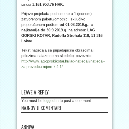
iznosi
3.161.953,76 HRK.
Prijave projekata podnose se u 1 (jednom)
zatvorenom paketu/omotnici isključivo
preporučenom poštom
od 01.08.2019.g., a
najkasnije do 30.9.2019.g
. na adresu:
LAG
GORSKI KOTAR, Rudolfa Strohala 118, 51 316
Lokve.
Tekst natječaja sa pripadajućim obrascima i
prilozima nalaze se na sljedećoj poveznici:
http://www.lag-gorskikotar.hr/lag-natjecaji/natjecaj-
za-provedbu-mjere-7-4-1/
LEAVE A REPLY
You must be
logged in
to post a comment.
NAJNOVIJI KOMENTARI
ARHIVA