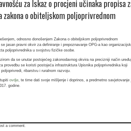
javnošću za Iskaz o procjeni učinaka propisa z
a zakona o obiteljskom poljoprivrednom
ješenjem, odnosno donošenjem Zakona o obiteljskom poljoprivrednom
se jasan pravni okvir za definiranje i prepoznavanje OPG-a kao organizacijs
a poljoprivrednika u svojstvu fizičke osobe.
irom da se unutar postojećeg zakonodavnog okvira na precizniji način uređu
 provedbu se koristi postojeća infrastruktura Upisnika poljoprivrednika koji
poljoprivredi, ribarstvu i ruralnom razvoju.
tupiti
ovdje
, te time dati svoje mišljenje i doprinos, a predmetno savjetovanje 
017. godine.
ost a comment.