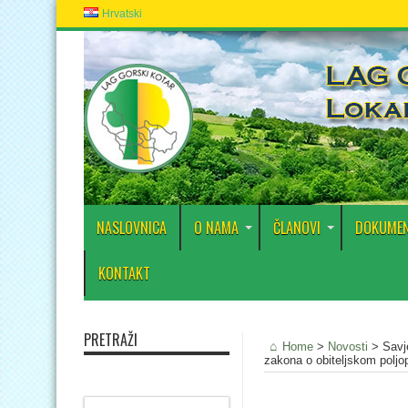
Hrvatski
NASLOVNICA
O NAMA
ČLANOVI
DOKUMEN
KONTAKT
PRETRAŽI
Home
>
Novosti
>
Savj
zakona o obiteljskom polj