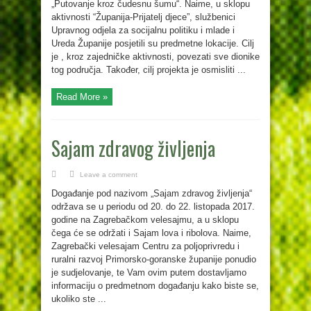
„Putovanje kroz čudesnu šumu“. Naime, u sklopu
aktivnosti “Županija-Prijatelj djece”, službenici
Upravnog odjela za socijalnu politiku i mlade i
Ureda Županije posjetili su predmetne lokacije. Cilj
je , kroz zajedničke aktivnosti, povezati sve dionike
tog područja. Također, cilj projekta je osmisliti ...
Read More »
Sajam zdravog življenja
Leave a comment
Događanje pod nazivom „Sajam zdravog življenja“
održava se u periodu od 20. do 22. listopada 2017.
godine na Zagrebačkom velesajmu, a u sklopu
čega će se održati i Sajam lova i ribolova. Naime,
Zagrebački velesajam Centru za poljoprivredu i
ruralni razvoj Primorsko-goranske županije ponudio
je sudjelovanje, te Vam ovim putem dostavljamo
informaciju o predmetnom događanju kako biste se,
ukoliko ste ...