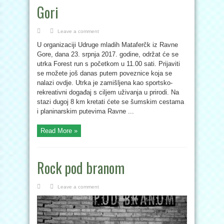
Gori
Leave a comment
U organizaciji Udruge mladih Mataferčk iz Ravne
Gore, dana 23. srpnja 2017. godine, održat će se
utrka Forest run s početkom u 11.00 sati. Prijaviti
se možete još danas putem poveznice koja se
nalazi ovdje. Utrka je zamišljena kao sportsko-
rekreativni događaj s ciljem uživanja u prirodi. Na
stazi dugoj 8 km kretati ćete se šumskim cestama
i planinarskim putevima Ravne ...
Read More »
Rock pod branom
Leave a comment