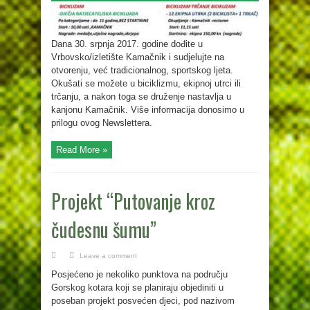
Dana 30. srpnja 2017. godine dođite u
Vrbovsko/izletište Kamačnik i sudjelujte na
otvorenju, već tradicionalnog, sportskog ljeta.
Okušati se možete u biciklizmu, ekipnoj utrci ili
trčanju, a nakon toga se druženje nastavlja u
kanjonu Kamačnik. Više informacija donosimo u
prilogu ovog Newslettera.
Read More »
Projekt “Putovanje kroz
čudesnu šumu”
Leave a comment
Posjećeno je nekoliko punktova na području
Gorskog kotara koji se planiraju objediniti u
poseban projekt posvećen djeci, pod nazivom