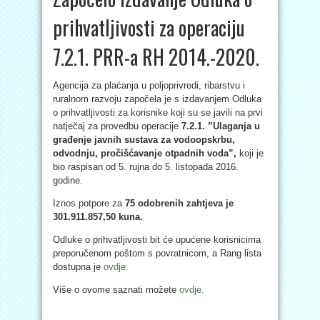
prihvatljivosti za operaciju
7.2.1. PRR-a RH 2014.-2020.
Agencija za plaćanja u poljoprivredi, ribarstvu i
ruralnom razvoju započela je s izdavanjem Odluka
o prihvatljivosti za korisnike koji su se javili na prvi
natječaj za provedbu operacije
7.2.1. ”Ulaganja u
građenje javnih sustava za vodoopskrbu,
odvodnju, pročišćavanje otpadnih voda”,
koji je
bio raspisan od 5. rujna do 5. listopada 2016.
godine.
Iznos potpore za
75 odobrenih zahtjeva je
301.911.857,50 kuna.
Odluke o prihvatljivosti bit će upućene korisnicima
preporučenom poštom s povratnicom, a Rang lista
dostupna je
ovdje.
Više o ovome saznati možete
ovdje.