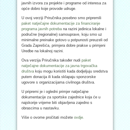
javnih izvora za projekte i programe od interesa za
opće dobro koje provode udruge.
U ovoj verziji Priručnika posebno smo pripremili
paket natječajne dokumentacije za financiranje
programa javnih potreba
na razini jedinica lokalne i
područne (regionalne) samouprave, koju smo uz
minimalne preinake gotovo u potpunosti preuzeli od
Grada Zaprešića, primjera dobre prakse u primjeni
Uredbe na lokalnoj razini.
Ova verzija Priručnika također nudi
paket
natječajne dokumentacije za javna trgovačka
društva
koju mogu koristiti kada dodjeljuju sredstva
putem donacija ili kada sklapaju sponzorske
ugovore s organizacijama civilnoga društva.
U pripremi je i ogledni primjer natječajne
dokumentacije za sportske zajednice koja će u
najskorije vrijeme biti objavljena zajedno s
obrascima u nastavku.
Više o ovome pročitati možete
ovdje.