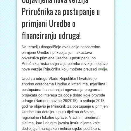
Priručnika za postupanje u
primjeni Uredbe o
financiranju udruga!
Na temelju dvogodišnje evaluacije neposredne
primjene Uredbe i prikupljanjem iskustava
obveznika primjene Uredbe u postupanju po
Priručniku, ustanovljena je potreba revizije i objave
nove verzije Priručnika koju možete preuzeti
ovdje.
Ured za udruge Vlade Republike Hrvatske je
shodno odredbama Uredbe o kriterijima, mjerilima i
postupcima financiranja i ugovaranja programa i
projekata od interesa za opće dobro koje provode
udruge (Narodne novine 26/2015), u svibnju 2015.
godine objavio je Priručnik za postupanje u primjeni
Uredbe kao detaljnu uputu tijelima državne,
regionalne i lokalne uprave, Vladinim uredima i
tijelima, kao i drugim javnim institucijama koje
dodjeljuju financijske i nefinancijske podrške iz