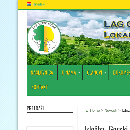
Hrvatski
NASLOVNICA
O NAMA
ČLANOVI
DOKUMEN
KONTAKT
PRETRAŽI
Home
>
Novosti
>
Izlo
Izložba „Gorski