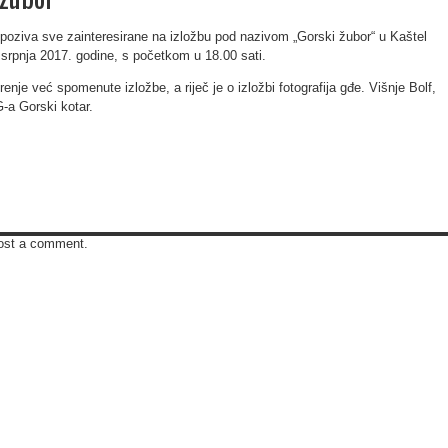
 poziva sve zainteresirane na izložbu pod nazivom „Gorski žubor“ u Kaštel
 srpnja 2017. godine, s početkom u 18.00 sati.
enje već spomenute izložbe, a riječ je o izložbi fotografija gđe. Višnje Bolf,
G-a Gorski kotar.
ost a comment.