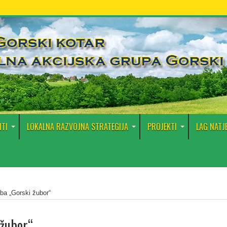
TI
LOKALNA RAZVOJNA STRATEGIJA
PROJEKTI
LAG NATJ
žba „Gorski žubor“
 žubor“