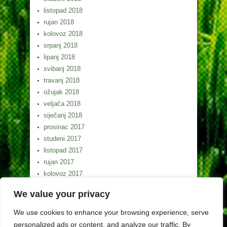
listopad 2018
rujan 2018
kolovoz 2018
srpanj 2018
lipanj 2018
svibanj 2018
travanj 2018
ožujak 2018
veljača 2018
siječanj 2018
prosinac 2017
studeni 2017
listopad 2017
rujan 2017
kolovoz 2017
srpanj 2017
We value your privacy
lipanj 2017
svibanj 2017
We use cookies to enhance your browsing experience, serve
personalized ads or content, and analyze our traffic. By