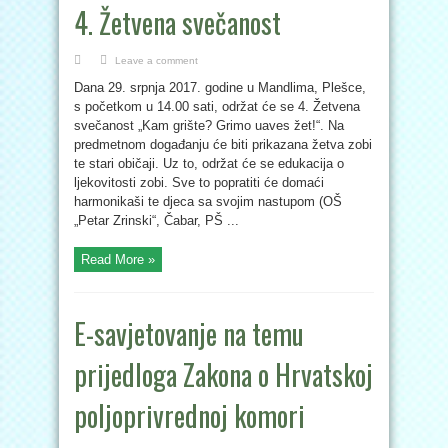
4. Žetvena svečanost
Leave a comment
Dana 29. srpnja 2017. godine u Mandlima, Plešce,
s početkom u 14.00 sati, održat će se 4. Žetvena
svečanost „Kam grište? Grimo uaves žet!“. Na
predmetnom događanju će biti prikazana žetva zobi
te stari običaji. Uz to, održat će se edukacija o
ljekovitosti zobi. Sve to popratiti će domaći
harmonikaši te djeca sa svojim nastupom (OŠ
„Petar Zrinski“, Čabar, PŠ ...
Read More »
E-savjetovanje na temu
prijedloga Zakona o Hrvatskoj
poljoprivrednoj komori