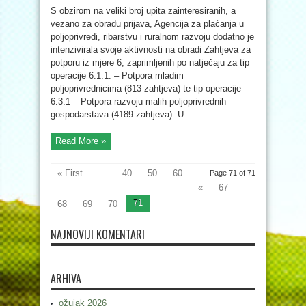
S obzirom na veliki broj upita zainteresiranih, a
vezano za obradu prijava, Agencija za plaćanja u
poljoprivredi, ribarstvu i ruralnom razvoju dodatno je
intenzivirala svoje aktivnosti na obradi Zahtjeva za
potporu iz mjere 6, zaprimljenih po natječaju za tip
operacije 6.1.1. – Potpora mladim
poljoprivrednicima (813 zahtjeva) te tip operacije
6.3.1 – Potpora razvoju malih poljoprivrednih
gospodarstava (4189 zahtjeva). U ...
Read More »
« First
...
40
50
60
Page 71 of 71
«
67
71
68
69
70
NAJNOVIJI KOMENTARI
ARHIVA
ožujak 2026