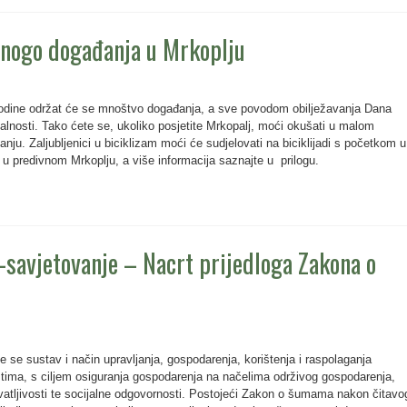
nogo događanja u Mrkoplju
odine održat će se mnoštvo događanja, a sve povodom obilježavanja Dana
lnosti. Tako ćete se, ukoliko posjetite Mrkopalj, moći okušati u malom
anju. Zaljubljenici u biciklizam moći će sudjelovati na biciklijadi s početkom u
te u predivnom Mrkoplju, a više informacija saznajte u prilogu.
-savjetovanje – Nacrt prijedloga Zakona o
e sustav i način upravljanja, gospodarenja, korištenja i raspolaganja
ima, s ciljem osiguranja gospodarenja na načelima održivog gospodarenja,
atljivosti te socijalne odgovornosti. Postojeći Zakon o šumama nakon čitavo