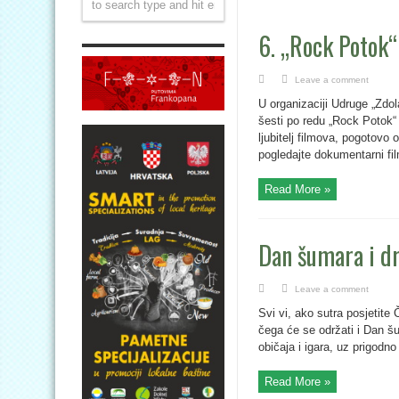
6. „Rock Potok“
Leave a comment
U organizaciji Udruge „Zdol
šesti po redu „Rock Potok“ 
ljubitelj filmova, pogotovo
pogledajte dokumentarni fil
Read More »
Dan šumara i d
Leave a comment
Svi vi, ako sutra posjetit
čega će se održati i Dan š
običaja i igara, uz prigodn
Read More »