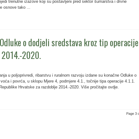
ijedi trenutne izazove koji su postavljeni pred sektor šumarstva i drvne
ne osnove tako ...
Odluke o dodjeli sredstava kroz tip operacije
H 2014.-2020.
nja u poljoprivredi, ribarstvu i ruralnom razvoju izdane su konačne Odluke o
 voća i povrća, u sklopu Mjere 4, podmjere 4.1., točnije tipa operacije 4.1.1.
Republike Hrvatske za razdoblje 2014.-2020. Više pročitajte ovdje.
Page 3 o