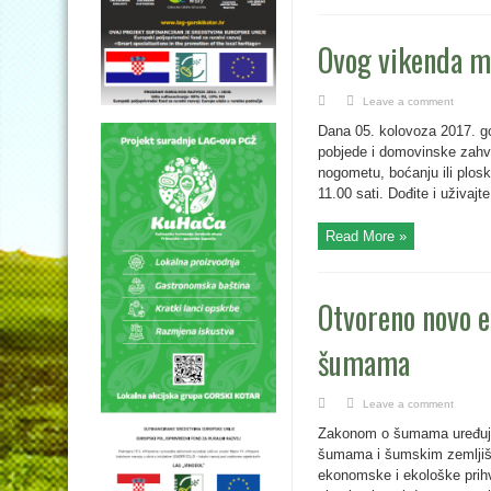
Ovog vikenda m
Leave a comment
Dana 05. kolovoza 2017. g
pobjede i domovinske zahva
nogometu, boćanju ili plosk
11.00 sati. Dođite i uživaj
Read More »
Otvoreno novo e
šumama
Leave a comment
Zakonom o šumama uređuje s
šumama i šumskim zemljišt
ekonomske i ekološke prihv