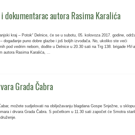
 i dokumentarac autora Rasima Karalića
anjski kraj – Potok“ Delnice, će se u subotu, 05. kolovoza 2017. godine, održa
– događanje puno dobre glazbe i još boljih izvođača. No, ukoliko ste veći
 onih pod vedrim nebom, dođite u Delnice u 20.30 sati na Trg 138. brigade HV-a
m autora Rasima Karalića, ...
rvara Grada Čabra
e Čabar, možete sudjelovati na obilježavanju blagdana Gospe Snježne, u sklopu
umara i drvara Grada Čabra. S početkom u 11.30 sati započet će Smotra stari
o druženje.