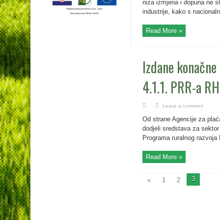
niza izmjena i dopuna ne sl
industrije, kako s nacional
Read More »
Izdane konačne 
4.1.1. PRR-a R
Leave a comment
Od strane Agencije za plaća
dodjeli sredstava za sektor
Programa ruralnog razvoja 
Read More »
3
«
1
2