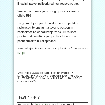
ili daljnji razvoj poljoprivrednog gospodarstva.
Važno: na edukaciju se mogu prijaviti
žene iz
cijele RH!
Program objedinjuje teorijska znanja, praktične
radionice i terensku nastavu, s posebnim
naglaskom na osnaživanje žena u ruralnom
prostoru, diversifikaciju djelatnosti i održivo
poduzetništvo u poljoprivredi.
Sve detaljne informacije o ovoj temi možete pronaći
ovdje
.
Izvor: https://www.pc-garesnica.hr/#!/article?
language=HR&category=95be6ff4-fd66-4580-80f1-
3db769d17f6f&article=14c41b87-95ce-49e1-908e-
c6a53e5ce227
LEAVE A REPLY
You must be
logged in
to post a comment.