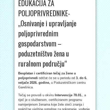
EDUKACIJA ZA
POLJOPRIVREDNIKE-
„Osnivanje i upravljanje
poljoprivrednim
gospodarstvom –
poduzetništvo žena u
ruralnom području“
Besplatan i certificiran tečaj za žene u
poljoprivredi
održat će se u periodu od
3. do 6.
veljače 2026. godine,
u Poduzetničkom centru
Garešnica.
Tečaj se provodi u okviru
Intervencije 78.01.
, a
riječ je o službenom, certificiranom programu
namijenjenom ženama koje žele steći znanja i
praktične vještine potrebne za pokretanje, vođenje