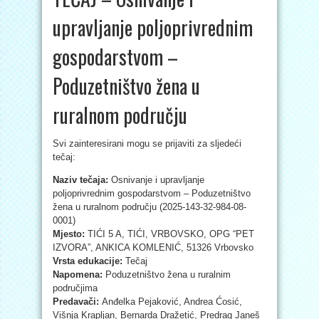
upravljanje poljoprivrednim
gospodarstvom –
Poduzetništvo žena u
ruralnom području
Svi zainteresirani mogu se prijaviti za sljedeći
tečaj:
Naziv tečaja:
Osnivanje i upravljanje
poljoprivrednim gospodarstvom – Poduzetništvo
žena u ruralnom području (2025-143-32-984-08-
0001)
Mjesto:
TIĆI 5 A, TIĆI, VRBOVSKO, OPG “PET
IZVORA”, ANKICA KOMLENIĆ, 51326 Vrbovsko
Vrsta edukacije:
Tečaj
Napomena:
Poduzetništvo žena u ruralnim
područjima
Predavači:
Anđelka Pejaković, Andrea Ćosić,
Višnja Krapljan, Bernarda Dražetić, Predrag Janeš