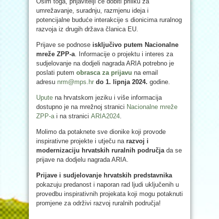
Osim toga, prijavitelji će dobiti priliku za
umrežavanje, suradnju, razmjenu ideja i
potencijalne buduće interakcije s dionicima ruralnog
razvoja iz drugih država članica EU.
Prijave se podnose
isključivo putem Nacionalne
mreže ZPP-a
. Informacije o projektu i interes za
sudjelovanje na dodjeli nagrada ARIA potrebno je
poslati putem
obrasca za prijavu
na email
adresu
nrm@mps.hr
do 1. lipnja 2024.
godine.
Upute
na hrvatskom jeziku i više informacija
dostupno je na mrežnoj stranici
Nacionalne mreže
ZPP-a
i na stranici
ARIA2024
.
Molimo da potaknete sve dionike koji provode
inspirativne projekte i utječu na
razvoj i
modernizaciju hrvatskih ruralnih područja
da se
prijave na dodjelu nagrada ARIA.
Prijave i sudjelovanje hrvatskih predstavnika
pokazuju predanost i naporan rad ljudi uključenih u
provedbu inspirativnih projekata koji mogu potaknuti
promjene za održivi razvoj ruralnih područja!