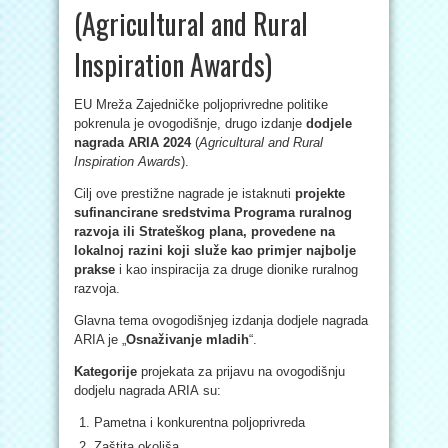
(Agricultural and Rural
Inspiration Awards)
EU Mreža Zajedničke poljoprivredne politike
pokrenula je ovogodišnje, drugo izdanje
dodjele
nagrada ARIA 2024
(
Agricultural and Rural
Inspiration Awards
).
Cilj ove prestižne nagrade je istaknuti
projekte
sufinancirane sredstvima Programa ruralnog
razvoja ili Strateškog plana, provedene na
lokalnoj razini koji služe kao primjer najbolje
prakse
i kao inspiracija za druge dionike ruralnog
razvoja.
Glavna tema ovogodišnjeg izdanja dodjele nagrada
ARIA je „
Osnaživanje mladih
“.
Kategorije
projekata za prijavu na ovogodišnju
dodjelu nagrada ARIA su:
Pametna i konkurentna poljoprivreda
Zaštita okoliša