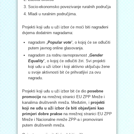
Socio-ekonomsko povezivanje ruralnih područja
Mladi u ruralnim područjima.
Projekti koji uđu u uži izbor će moći biti nagrađeni
dvjema dodatnim nagradama:
nagradom „
Popular vote
“, o kojoj će se odlučiti
putem javnog online glasovanja.
nagradom za rodnu ravnopravnost „
Gender
Equality
“, o kojoj će odlučiti žiri. Svi projekti
koji uđu u uži izbor i koji aktivno uključuju žene
u svoje aktivnosti bit će prihvatljivi za ovu
nagradu.
Projekti koji uđu u uži izbor bit će dio
posebne
promocije
na mrežnoj stranici EU ZPP Mreže i
kanalima društvenih mreža. Međutim, i
projekti
koji ne uđu u uži izbor će biti objavljeni kao
primjeri dobre prakse
na mrežnoj stranici EU ZPP
Mreže i Nacionalne mreže ZPP-a i promovirani
putem društvenih mreža.