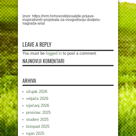
Izvor: https://nrm.hr/novosti/posaljite-prijave-
inspirativnih-projekata-za-ovogodisnju-dodjelu-
nagrada-aria/
LEAVE A REPLY
You must be
logged in
to post a comment.
NAJNOVIJI KOMENTARI
ARHIVA
ožujak 2026
veljača 2026
siječanj 2026
prosinac 2025
studeni 2025
listopad 2025
rujan 2025