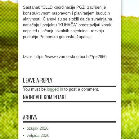
Sastanak “CLLD koordinacije PGŽ” završen je
konstruktivnom raspravom i planiranjem budućih
aktivnosti. Članovi su se složili da će suradnja na
natječaju i projektu “KUHAČA” predstavljati korak
naprijed u jačanju lokalnih zajednica i razvoju
područja Primorsko-goranske županije.
Izvor: https://www.kvarnerski-otoci.hr/?p=2860
LEAVE A REPLY
You must be
logged in
to post a comment.
NAJNOVIJI KOMENTARI
ARHIVA
ožujak 2026
veljača 2026