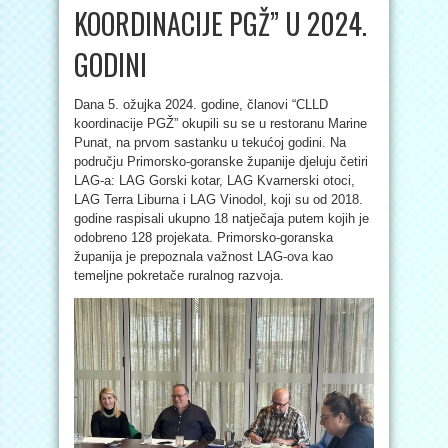
KOORDINACIJE PGŽ” U 2024.
GODINI
Dana 5. ožujka 2024. godine, članovi “CLLD
koordinacije PGŽ” okupili su se u restoranu Marine
Punat, na prvom sastanku u tekućoj godini. Na
području Primorsko-goranske županije djeluju četiri
LAG-a: LAG Gorski kotar, LAG Kvarnerski otoci,
LAG Terra Liburna i LAG Vinodol, koji su od 2018.
godine raspisali ukupno 18 natječaja putem kojih je
odobreno 128 projekata. Primorsko-goranska
županija je prepoznala važnost LAG-ova kao
temeljne pokretače ruralnog razvoja.