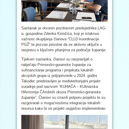
Sastanak je otvoren pozdravom predsjednika LAG-
a, gospodina Zdenka Kirinčića, koji je istaknuo
važnost okupljanja članova “CLLD koordinacije
PGŽ” te pozvao prisutne da se aktivno uključe u
raspravu o ključnim pitanjima za područje županije.
Tijekom sastanka, članovi su raspravljali o
natječaju Primorsko-goranske županije za
sufinanciranje programa i projekata lokalnih
akcijskih grupa iz poljoprivrede u 2024. godini.
Također, predstavljen je međuteritorijalni projekt
suradnje pod nazivom “KUHAČA – KUlinarska
HArmonija ČArobnih okusa Primorsko-goranske
županije”. Članovi su izrazili potporu projektu te su
razgovarali o mogućnostima integracije lokalnih
resursa kako bi se projekt uspješno implementirao.