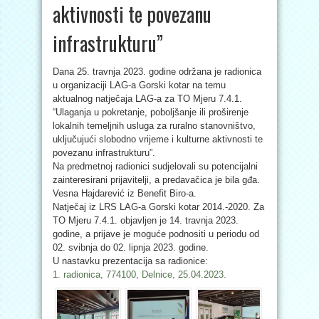
aktivnosti te povezanu
infrastrukturu”
Dana 25. travnja 2023. godine održana je radionica
u organizaciji LAG-a Gorski kotar na temu
aktualnog natječaja LAG-a za TO Mjeru 7.4.1.
“Ulaganja u pokretanje, poboljšanje ili proširenje
lokalnih temeljnih usluga za ruralno stanovništvo,
uključujući slobodno vrijeme i kulturne aktivnosti te
povezanu infrastrukturu”.
Na predmetnoj radionici sudjelovali su potencijalni
zainteresirani prijavitelji, a predavačica je bila gđa.
Vesna Hajdarević iz Benefit Biro-a.
Natječaj iz LRS LAG-a Gorski kotar 2014.-2020. Za
TO Mjeru 7.4.1. objavljen je 14. travnja 2023.
godine, a prijave je moguće podnositi u periodu od
02. svibnja do 02. lipnja 2023. godine.
U nastavku prezentacija sa radionice:
1. radionica, 774100, Delnice, 25.04.2023.