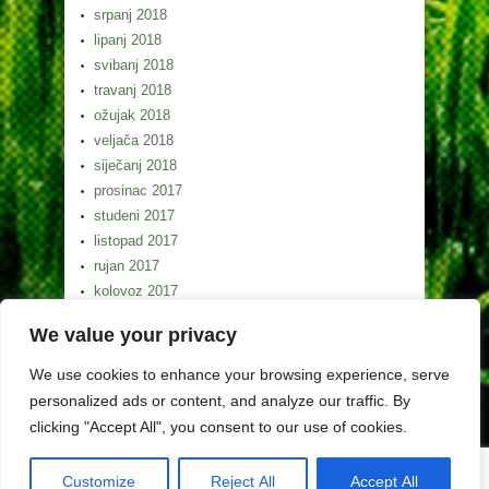
srpanj 2018
lipanj 2018
svibanj 2018
travanj 2018
ožujak 2018
veljača 2018
siječanj 2018
prosinac 2017
studeni 2017
listopad 2017
rujan 2017
kolovoz 2017
srpanj 2017
We value your privacy
lipanj 2017
svibanj 2017
We use cookies to enhance your browsing experience, serve
personalized ads or content, and analyze our traffic. By
clicking "Accept All", you consent to our use of cookies.
Customize
Reject All
Accept All