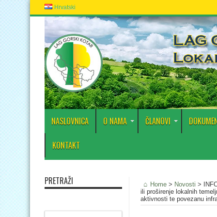
Hrvatski
NASLOVNICA
O NAMA
ČLANOVI
DOKUMEN
KONTAKT
PRETRAŽI
Home
>
Novosti
>
INFO
ili proširenje lokalnih teme
aktivnosti te povezanu in