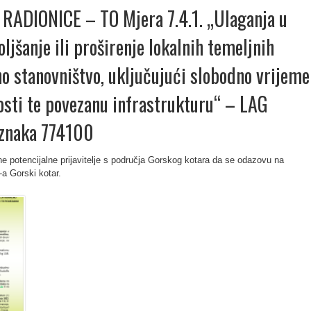
ADIONICE – TO Mjera 7.4.1. „Ulaganja u
ljšanje ili proširenje lokalnih temeljnih
no stanovništvo, uključujući slobodno vrijeme
osti te povezanu infrastrukturu“ – LAG
oznaka 774100
e potencijalne prijavitelje s područja Gorskog kotara da se odazovu na
-a Gorski kotar.