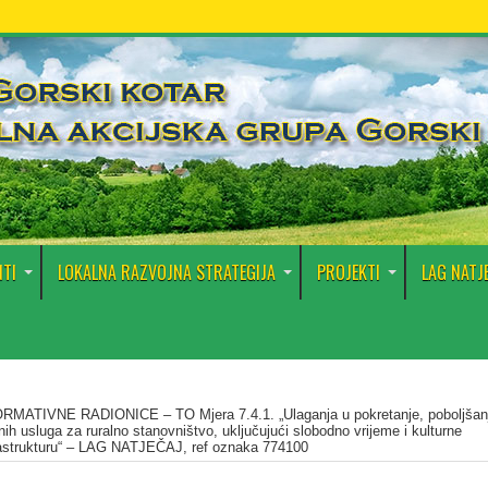
TI
LOKALNA RAZVOJNA STRATEGIJA
PROJEKTI
LAG NATJ
RMATIVNE RADIONICE – TO Mjera 7.4.1. „Ulaganja u pokretanje, poboljšan
ljnih usluga za ruralno stanovništvo, uključujući slobodno vrijeme i kulturne
frastrukturu“ – LAG NATJEČAJ, ref oznaka 774100