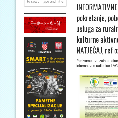
INFORMATIVNE R
pokretanje, pobo
usluga za rural
kulturne aktivn
NATJEČAJ, ref 
Pozivamo sve zainteresiran
informativne radionice LAG