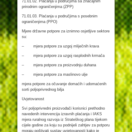
71.01.02. Plaćanja u područjima sa značajnim
prirodnim ograničenjima (ZPP)
71.01.03. Plaćanja u područjima s posebnim
ograničenjima (PPO)
Mjere državne potpore za iznimno osjetljive sektore
su:
– mjera potpore za uzgoj mliječnih krava
– mjera potpore za uzgoj rasplodnih krmača
– mjera potpore za proizvodnju duhana
– mjera potpore za maslinovo ulje
mjera potpore za očuvanje domaćih i udomaćenih
sorti poljoprivrednog bilja
Uvjetovanost
Svi poljoprivredni proizvođači korisnici prethodno
navedenih intervencija izravnih plaćanja i IAKS
mjera ruralnog razvoja iz Strateškog plana tijekom
cijele godine za koju su podnijeli zahtjev za potporu
moraju poštivati sustav uvjetovanosti kako je