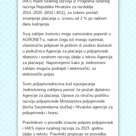
IAKS mjere ruralnog razvoja iz Programa ruralnog
razvoja Republike Hrvatske za razdoblje
2014.-2020. (M10 i M11), za sobom povlači
smanjenje plaćanja u iznosu od 1 % po radnom
danu kašnjenja.
Svoj zahtjev korisnici mogu samostalno popuniti u
AGRONET-u, nakon čega isti moraju isprintati,
vlastoručno potpisati te poštom ili osobno dostaviti
u podružnicu Agencije za plaćanja u poljoprivredi,
ribarstvu i ruralnom razvoju (dalje u tekstu Agencija
za plaćanja). Napominjemo kako je Jedinstveni
zahtjev moguće podnijeti i elektronički, uz
elektronički potpis.
Svim poljoprivrednicima kod ispunjavanja
Jedinstvenog zahtjeva pomoć će pružati djelatnici
Agencije za plaćanja, Uprave za stručnu podršku
razvoju poljoprivrede Ministarstva poljoprivrede
(bivša Savjetodavna služba) i Hrvatske agencije za
poljoprivredu i hranu.
Pravilnikom o provedbi izravne potpore poljoprivredi
i IAKS mjera ruralnog razvoja za 2023. godinu
(dalje u tekstu: Pravilnik) propisuje se provedba