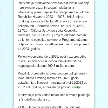
intervencija proizvodno nevezanih izravnih plaćanja
i proizvodno vezanih izravnih plaćanja iz
Strateškog plana Zajedničke poljoprivredne politike
Republike Hrvatske 2023. – 2027., IAKS mjera
ruralnog razvoja iz članka 20. stavka 1. Zakona o
poljoprivredi („Narodne novine“ br. 118/18, 42/20,
127/20 – Odluka Ustavnog suda Republike
Hrvatske, 52/21 i 152/22) i mjera državne potpore
za iznimno osjetljive sektore iz Programa državne
potpore za iznimno osjetljive sektore u poljoprivredi
za 2023. godinu.
Poljoprivrednicima će u 2023. godini za provedbu
mjera i intervencija iz ovoga Pravilnika biti na
raspolaganju ukupno 490,6 milijuna eura.
Pravilnik o provedbi izravne potpore poljoprivredi i
IAKS mjera ruralnog razvoja za 2023. godinu
objavljen je u Narodnim novinama broj 25/2023 od
2.3.2023. godine, a možete ga pronaći
ovdje.
Intervencije proizvodno nevezanih izravnih plaćanja
iz Strateškog plana su:
21.01. Osnovna potpora dohotku za održivost