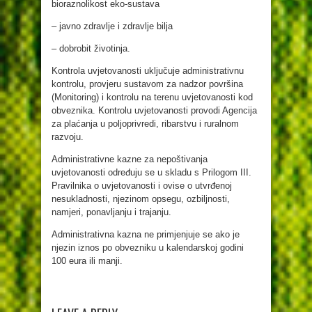
bioraznolikost eko-sustava
– javno zdravlje i zdravlje bilja
– dobrobit životinja.
Kontrola uvjetovanosti uključuje administrativnu
kontrolu, provjeru sustavom za nadzor površina
(Monitoring) i kontrolu na terenu uvjetovanosti kod
obveznika. Kontrolu uvjetovanosti provodi Agencija
za plaćanja u poljoprivredi, ribarstvu i ruralnom
razvoju.
Administrativne kazne za nepoštivanja
uvjetovanosti određuju se u skladu s Prilogom III.
Pravilnika o uvjetovanosti i ovise o utvrđenoj
nesukladnosti, njezinom opsegu, ozbiljnosti,
namjeri, ponavljanju i trajanju.
Administrativna kazna ne primjenjuje se ako je
njezin iznos po obvezniku u kalendarskoj godini
100 eura ili manji.