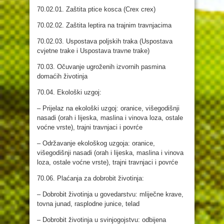
70.02.01. Zaštita ptice kosca (Crex crex)
70.02.02. Zaštita leptira na trajnim travnjacima
70.02.03. Uspostava poljskih traka (Uspostava
cvjetne trake i Uspostava travne trake)
70.03. Očuvanje ugroženih izvornih pasmina
domaćih životinja
70.04. Ekološki uzgoj:
– Prijelaz na ekološki uzgoj: oranice, višegodišnji
nasadi (orah i lijeska, maslina i vinova loza, ostale
voćne vrste), trajni travnjaci i povrće
– Održavanje ekološkog uzgoja: oranice,
višegodišnji nasadi (orah i lijeska, maslina i vinova
loza, ostale voćne vrste), trajni travnjaci i povrće
70.06. Plaćanja za dobrobit životinja:
– Dobrobit životinja u govedarstvu: mliječne krave,
tovna junad, rasplodne junice, telad
– Dobrobit životinja u svinjogojstvu: odbijena