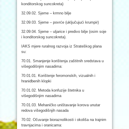
konditorskog suncokreta)
32.09.02. Sjeme – krmno bilje
32.09.03. Sjeme – povrće (uključujući krumpir)
32.09.04. Sjeme – uljarice i predivo bilje (osim soje
i konditorskog suncokreta).
IAKS mjere ruralnog razvoja iz Strateškog plana
su:
70.01. Smanjenje korištenja zaštitnih sredstava u
višegodišnjim nasadima:
70.01.01. Korištenje feromonskih, vizualnih i
hranidbenih klopki
70.01.02. Metoda konfuzije štetnika u
višegodišnjim nasadima
70.01.03. Mehaničko uništavanje korova unutar
redova višegodišnjih nasada
70.02. Očuvanje bioraznolikosti i okoliša na trajnim
travnjacima i oranicama: