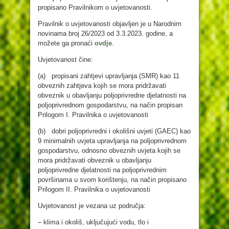
propisano Pravilnikom o uvjetovanosti.
Pravilnik o uvjetovanosti objavljen je u Narodnim
novinama broj 26/2023 od 3.3.2023. godine, a
možete ga pronaći
ovdje
.
Uvjetovanost čine:
(a) propisani zahtjevi upravljanja (SMR) kao 11
obveznih zahtjeva kojih se mora pridržavati
obveznik u obavljanju poljoprivredne djelatnosti na
poljoprivrednom gospodarstvu, na način propisan
Prilogom I. Pravilnika o uvjetovanosti
(b) dobri poljoprivredni i okolišni uvjeti (GAEC) kao
9 minimalnih uvjeta upravljanja na poljoprivrednom
gospodarstvu, odnosno obveznih uvjeta kojih se
mora pridržavati obveznik u obavljanju
poljoprivredne djelatnosti na poljoprivrednim
površinama u svom korištenju, na način propisano
Prilogom II. Pravilnika o uvjetovanosti
Uvjetovanost je vezana uz područja:
– klima i okoliš, uključujući vodu, tlo i