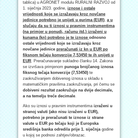
tablica) u AGRONET modulu RURALNI RAZVOJ od
1. siječnja 2023. godine,
iznose i ostale
vrijednosti koje se izražavaju kroz novčane
jedinice potrebno je unijeti u eurima (EUR)
,
a u
slučaju da su ti iznosi u pravnim instrumentima
(na primjer u ponudi, računu itd.) izraženi u
kunama (kn) potrebno je te iznose
odnosno
ostale vrijednosti koje se izražavaju kroz
novčane jedinice
preračunati iz kn u EUR po
fiksnom tečaju konverzije 7,53450 te ih unijeti u
EUR
. Preračunavanje sukladno članku 14. Zakona
se izvršava primjenom
punoga brojčanog iznosa
fiksnog tečaja konverzije (7,53450)
te
zaokruživanjem dobivenog iznosa u skladu s
matematičkim pravilima zaokruživanja, pri čemu se
dobiveni rezultat zaokružuje na dvije decimale,
a na temelju treće decimale
.
Ako su iznosi u pravnim instrumentima
izraženi u
stranoj valuti (ako nisu izraženi u EUR),
potrebno je preračunati te iznose iz strane
valute u EUR po tečaju koji je Europska
središnja banka odredila prije 1. siječnja
godine
u kojoj se podnosi zahtjev/obrazac.