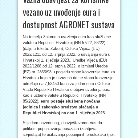
vezano uz uvođenje eura i
dostupnost AGRONET sustava
Na temelju Zakona o uvođenju eura kao službene
valute u Republici Hrvatskoj (NN 57/22, 88/22)
(dalje u tekstu: Zakon), Odluke Vijeća (EU)
2022/1211 od 12. srpnja 2022. o usvajanju eura u
Hrvatskoj 1. siječnja 2023., Uredbe Vijeća (EU)
2022/1208 od 12. srpnja 2022. o izmjeni Uredbe
(EZ) br. 2866/98 u pogledu stope konverzije eura za
Hrvatsku kojom je utvrđeno da se stopa konverzije
određuje na 7,53450 kuna za jedan euro i Odluke
Vlade Republike Hrvatske o objavi uvođenja eura
kao službene valute u Republici Hrvatskoj (NN
85/2022),
euro postaje službena novčana
jedinica i zakonsko sredstvo plaćanja u
Republici Hrvatskoj na dan 1. siječnja 2023.
Slijedom navedenog, obavještavamo Vas da
prilikom popunjavanja obrazaca (zahtjeva i
izvještaja) te učitavanja popunjenih predložaka (npr.