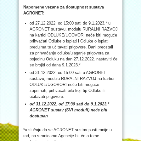
Napomene vezane za dostupnost sustava
AGRONET:
od 27.12.2022. od 15:00 sati do 9.1.2023.* u
AGRONET sustavu, modulu RURALNI RAZVOJ
na kartici ODLUKE/UGOVORI neće biti moguće
prihvaćati Odluke o isplati i Odluke o isplati
predujma te učitavati prigovore. Dani preostali
za prihvaćanje odluke/ulaganje prigovora za
pojedinu Odluku na dan 27.12.2022. nastaviti će
se brojiti od dana 9.1.2023.*
od 31.12.2022. od 15:00 sati u AGRONET
sustavu, modulu RURALNI RAZVOJ na kartici
ODLUKE/UGOVORI neće biti moguće
zaprimati, prihvaćati bilo koji tip Odluke ili
učitavati prigovore.
od 31.12.2022. od 17:30 sati do 9.1.2023.*
AGRONET sustav (SVI moduli) neće biti
dostupan
*u slučaju da se AGRONET sustav pusti ranije u
rad, na stranicama Agencije bit će o tome