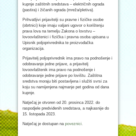
kupnje zaštitnih sredstava – električnih ograda
(pastira) i žičanih ograda (mreža/pletiva).
Prihvatljivi prijavitelji su pravne i fizičke osobe
(obrtnici) koje imaju valjani ugovor o korištenju
prava lova na temelju Zakona o lovstvu –
lovoovlaštenici i fizička i pravna osoba upisana u
Upisnik poljoprivrednika te proizvođačka
organizacija.
Prijavitelj poljoprivrednik ima pravo na podnošenje i
odobravanje jedne prijave, a prijavitelj
lovoovlaštenik ima pravo na podnošenje i
odobravanje jedne prijave po lovištu. Zaštitna
sredstva moraju biti postavljena i služiti svrsi za
koju su namijenjena najmanje pet godina od dana
kupnje.
Natječaj je otvoren od 20. prosinca 2022. do
raspodjele predviđenih sredstava, a najkasnije do
15. listopada 2023.
Natječaj je dostupan na
poveznici
.