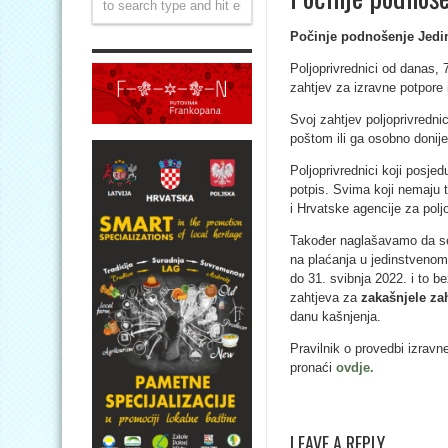
Počinje podnošenje Jedin
Poljoprivrednici od danas, 
zahtjev za izravne potpore 
Svoj zahtjev poljoprivredni
poštom ili ga osobno donije
Poljoprivrednici koji posjed
potpis. Svima koji nemaju 
i Hrvatske agencije za poljo
Također naglašavamo da se 
na plaćanja u jedinstvenom
do 31. svibnja 2022.
i to b
zahtjeva za
zakašnjele za
danu kašnjenja.
Pravilnik o provedbi izravn
pronaći
ovdje.
LEAVE A REPLY