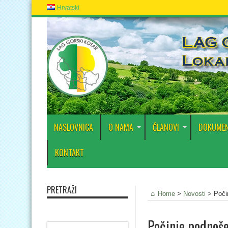
Hrvatski
NASLOVNICA
O NAMA
ČLANOVI
DOKUMEN
KONTAKT
PRETRAŽI
Home
>
Novosti
>
Poči
Počinje podnoše