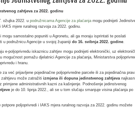
stvenog zahtjeva za 2022. godinu
7. ožujka 2022. u
podružnicama Agencije za plaćanja
mogu podnijeti Jedinstv
i IAKS mjere ruralnog razvoja za 2022. godinu.
ci mogu samostalno popuniti u Agronetu, ali ga moraju isprintati te poslati
ti u podružnicu Agencije u svojoj županiji
do 16. svibnja 2022. godine
.
uju e-poljoprivredu iskaznicu zahtjev mogu podnijeti elektronički, uz elektronič
tu mogućnost pomažu djelatnici Agencije za plaćanja, Ministarstva poljoprivre
privredu i hranu.
za već prijavljene pojedinačne poljoprivredne parcele ili za pojedinačna prav
 zahtjevu može zatražiti
izmjena ili dopuna jedinstvenog zahtjeva
najkasni
ez primjene administrativnih kazni za kašnjenje. Podnošenje jedinstvenog
htjeve
je do 10. lipnja 2022., ali se u tom slučaju smanjuje visina plaćanja po
e potpore poljoprivredi i IAKS mjera ruralnog razvoja za 2022. godinu možete