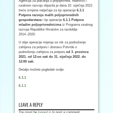
Agencija za plaćanja u poljoprivredi, ribarstvu i
ruralnom razvoju objavila je dana 10. siječnja 2022.
treće izmjene natječaja za tip operacije
6.3.1
Potpora razvoju malih poljoprivrednih
gospodarstava
i tip operacije
6.1.1 Potpora
mladim poljoprivrednicima
iz Programa ruralnog
razvoja Republike Hrvatske za razdoblje
2014.-2020.
U obje operacije mijenja se rok za podnošenje
zahtjeva za potporu i dostavu Potvrde o
podnošenju zahtjeva za potporu
od 3. prosinca
2021. od 12:oo sati do 31. siječnja 2022. do
12:00 sati.
Detalje možete pogledati ovdje:
6.3.1
6.1.1
LEAVE A REPLY
You must be
logged in
to post a comment.