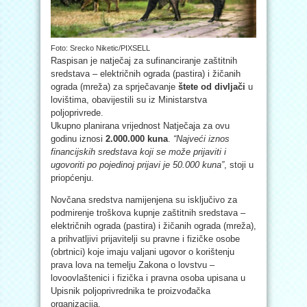
Foto: Srecko Niketic/PIXSELL
Raspisan je natječaj za sufinanciranje zaštitnih
sredstava – električnih ograda (pastira) i žičanih
ograda (mreža) za sprječavanje
štete od divljači
u
lovištima, obavijestili su iz Ministarstva
poljoprivrede.
Ukupno planirana vrijednost Natječaja za ovu
godinu iznosi
2.000.000 kuna
.
“Najveći iznos
financijskih sredstava koji se može prijaviti i
ugovoriti po pojedinoj prijavi je 50.000 kuna”
, stoji u
priopćenju.
Novčana sredstva namijenjena su isključivo za
podmirenje troškova kupnje zaštitnih sredstava –
električnih ograda (pastira) i žičanih ograda (mreža),
a prihvatljivi prijavitelji su pravne i fizičke osobe
(obrtnici) koje imaju valjani ugovor o korištenju
prava lova na temelju Zakona o lovstvu –
lovoovlaštenici i fizička i pravna osoba upisana u
Upisnik poljoprivrednika te proizvođačka
organizacija.