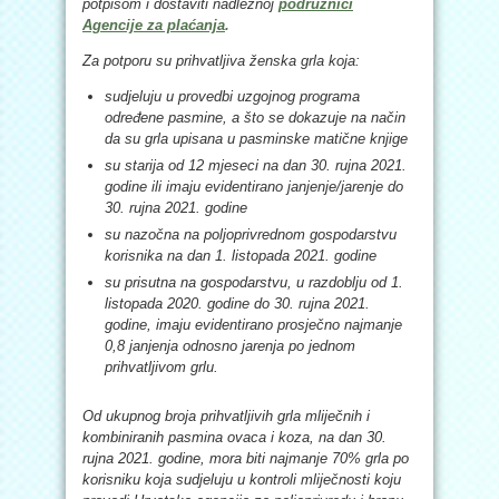
potpisom i dostaviti nadležnoj
podružnici
Agencije za plaćanja
.
Za potporu su prihvatljiva ženska grla koja:
sudjeluju u provedbi uzgojnog programa
određene pasmine, a što se dokazuje na način
da su grla upisana u pasminske matične knjige
su starija od 12 mjeseci na dan 30. rujna 2021.
godine ili imaju evidentirano janjenje/jarenje do
30. rujna 2021. godine
su nazočna na poljoprivrednom gospodarstvu
korisnika na dan 1. listopada 2021. godine
su prisutna na gospodarstvu, u razdoblju od 1.
listopada 2020. godine do 30. rujna 2021.
godine, imaju evidentirano prosječno najmanje
0,8 janjenja odnosno jarenja po jednom
prihvatljivom grlu.
Od ukupnog broja prihvatljivih grla mliječnih i
kombiniranih pasmina ovaca i koza, na dan 30.
rujna 2021. godine, mora biti najmanje 70% grla po
korisniku koja sudjeluju u kontroli mliječnosti koju