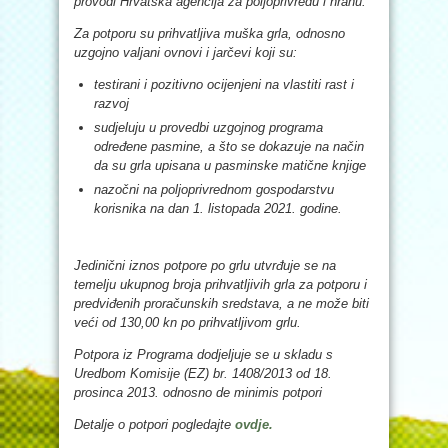
provodi Hrvatska agencija za poljoprivredu i hranu.
Za potporu su prihvatljiva muška grla, odnosno
uzgojno valjani ovnovi i jarčevi koji su:
testirani i pozitivno ocijenjeni na vlastiti rast i
razvoj
sudjeluju u provedbi uzgojnog programa
određene pasmine, a što se dokazuje na način
da su grla upisana u pasminske matične knjige
nazočni na poljoprivrednom gospodarstvu
korisnika na dan 1. listopada 2021. godine.
Jedinični iznos potpore po grlu utvrđuje se na
temelju ukupnog broja prihvatljivih grla za potporu i
predviđenih proračunskih sredstava, a ne može biti
veći od 130,00 kn po prihvatljivom grlu.
Potpora iz Programa dodjeljuje se u skladu s
Uredbom Komisije (EZ) br. 1408/2013 od 18.
prosinca 2013. odnosno de minimis potpori
Detalje o potpori pogledajte
ovdje.