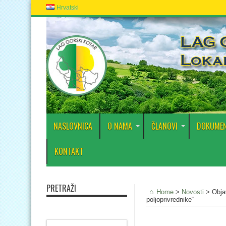
Hrvatski
NASLOVNICA
O NAMA
ČLANOVI
DOKUMEN
KONTAKT
PRETRAŽI
Home
>
Novosti
>
Obja
poljoprivrednike“