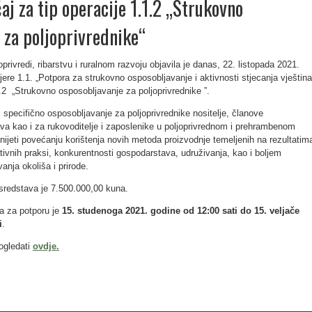
aj za tip operacije 1.1.2 „Strukovno
 za poljoprivrednike“
privredi, ribarstvu i ruralnom razvoju objavila je danas, 22. listopada 2021.
jere
1.1. „Potpora za strukovno osposobljavanje i aktivnosti stjecanja vještina
.2 „Strukovno osposobljavanje za poljoprivrednike ”.
i specifično osposobljavanje za poljoprivrednike nositelje, članove
ava kao i za rukovoditelje i zaposlenike u poljoprivrednom i prehrambenom
nijeti povećanju korištenja novih metoda proizvodnje temeljenih na rezultatim
vativnih praksi, konkurentnosti gospodarstava, udruživanja, kao i boljem
anja okoliša i prirode.
sredstava je 7.500.000,00 kuna.
a za potporu je
15. studenoga 2021. godine od 12:00 sati do 15. veljače
i
.
ogledati
ovdje.