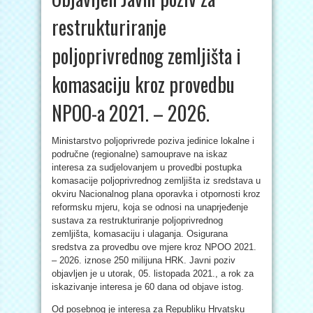
restrukturiranje
poljoprivrednog zemljišta i
komasaciju kroz provedbu
NPOO-a 2021. – 2026.
Ministarstvo poljoprivrede poziva jedinice lokalne i
područne (regionalne) samouprave na iskaz
interesa za sudjelovanjem u provedbi postupka
komasacije poljoprivrednog zemljišta iz sredstava u
okviru Nacionalnog plana oporavka i otpornosti kroz
reformsku mjeru, koja se odnosi na unaprjeđenje
sustava za restrukturiranje poljoprivrednog
zemljišta, komasaciju i ulaganja. Osigurana
sredstva za provedbu ove mjere kroz NPOO 2021.
– 2026. iznose 250 milijuna HRK. Javni poziv
objavljen je u utorak, 05. listopada 2021., a rok za
iskazivanje interesa je 60 dana od objave istog.
Od posebnog je interesa za Republiku Hrvatsku