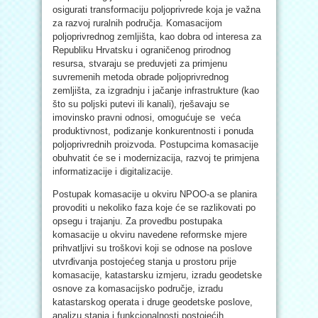
osigurati transformaciju poljoprivrede koja je važna
za razvoj ruralnih područja. Komasacijom
poljoprivrednog zemljišta, kao dobra od interesa za
Republiku Hrvatsku i ograničenog prirodnog
resursa, stvaraju se preduvjeti za primjenu
suvremenih metoda obrade poljoprivrednog
zemljišta, za izgradnju i jačanje infrastrukture (kao
što su poljski putevi ili kanali), rješavaju se
imovinsko pravni odnosi, omogućuje se veća
produktivnost, podizanje konkurentnosti i ponuda
poljoprivrednih proizvoda. Postupcima komasacije
obuhvatit će se i modernizacija, razvoj te primjena
informatizacije i digitalizacije.
Postupak komasacije u okviru NPOO-a se planira
provoditi u nekoliko faza koje će se razlikovati po
opsegu i trajanju. Za provedbu postupaka
komasacije u okviru navedene reformske mjere
prihvatljivi su troškovi koji se odnose na poslove
utvrđivanja postojećeg stanja u prostoru prije
komasacije, katastarsku izmjeru, izradu geodetske
osnove za komasacijsko područje, izradu
katastarskog operata i druge geodetske poslove,
analizu stanja i funkcionalnosti postojećih