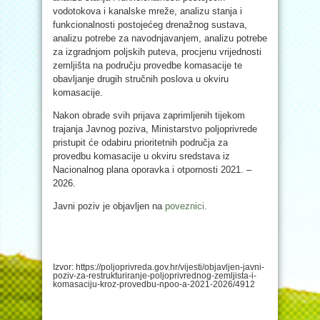
vodotokova i kanalske mreže, analizu stanja i
funkcionalnosti postojećeg drenažnog sustava,
analizu potrebe za navodnjavanjem, analizu potrebe
za izgradnjom poljskih puteva, procjenu vrijednosti
zemljišta na području provedbe komasacije te
obavljanje drugih stručnih poslova u okviru
komasacije.
Nakon obrade svih prijava zaprimljenih tijekom
trajanja Javnog poziva, Ministarstvo poljoprivrede
pristupit će odabiru prioritetnih područja za
provedbu komasacije u okviru sredstava iz
Nacionalnog plana oporavka i otpornosti 2021. –
2026.
Javni poziv je objavljen na
poveznici.
Izvor: https://poljoprivreda.gov.hr/vijesti/objavljen-javni-
poziv-za-restrukturiranje-poljoprivrednog-zemljista-i-
komasaciju-kroz-provedbu-npoo-a-2021-2026/4912