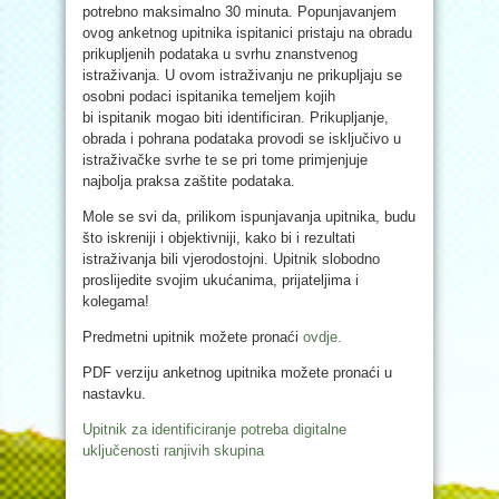
potrebno maksimalno 30 minuta. Popunjavanjem
ovog anketnog upitnika ispitanici pristaju na obradu
prikupljenih podataka u svrhu znanstvenog
istraživanja. U ovom istraživanju ne prikupljaju se
osobni podaci ispitanika temeljem kojih
bi ispitanik mogao biti identificiran. Prikupljanje,
obrada i pohrana podataka provodi se isključivo u
istraživačke svrhe te se pri tome primjenjuje
najbolja praksa zaštite podataka.
Mole se svi da, prilikom ispunjavanja upitnika, budu
što iskreniji i objektivniji, kako bi i rezultati
istraživanja bili vjerodostojni. Upitnik slobodno
proslijedite svojim ukućanima, prijateljima i
kolegama!
Predmetni upitnik možete pronaći
ovdje.
PDF verziju anketnog upitnika možete pronaći u
nastavku.
Upitnik za identificiranje potreba digitalne
uključenosti ranjivih skupina