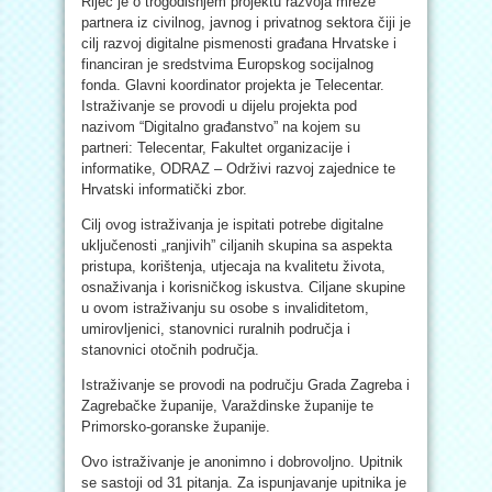
Riječ je o trogodišnjem projektu razvoja mreže
partnera iz civilnog, javnog i privatnog sektora čiji je
cilj razvoj digitalne pismenosti građana Hrvatske i
financiran je sredstvima Europskog socijalnog
fonda. Glavni koordinator projekta je Telecentar.
Istraživanje se provodi u dijelu projekta pod
nazivom “Digitalno građanstvo” na kojem su
partneri: Telecentar, Fakultet organizacije i
informatike, ODRAZ – Održivi razvoj zajednice te
Hrvatski informatički zbor.
Cilj ovog istraživanja je ispitati potrebe digitalne
uključenosti „ranjivih” ciljanih skupina sa aspekta
pristupa, korištenja, utjecaja na kvalitetu života,
osnaživanja i korisničkog iskustva. Ciljane skupine
u ovom istraživanju su osobe s invaliditetom,
umirovljenici, stanovnici ruralnih područja i
stanovnici otočnih područja.
Istraživanje se provodi na području Grada Zagreba i
Zagrebačke županije, Varaždinske županije te
Primorsko-goranske županije.
Ovo istraživanje je anonimno i dobrovoljno. Upitnik
se sastoji od 31 pitanja. Za ispunjavanje upitnika je