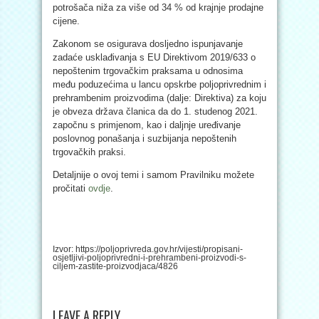
potrošača niža za više od 34 % od krajnje prodajne
cijene.
Zakonom se osigurava dosljedno ispunjavanje
zadaće usklađivanja s EU Direktivom 2019/633 o
nepoštenim trgovačkim praksama u odnosima
među poduzećima u lancu opskrbe poljoprivrednim i
prehrambenim proizvodima (dalje: Direktiva) za koju
je obveza država članica da do 1. studenog 2021.
započnu s primjenom, kao i daljnje uređivanje
poslovnog ponašanja i suzbijanja nepoštenih
trgovačkih praksi.
Detaljnije o ovoj temi i samom Pravilniku možete
pročitati
ovdje
.
Izvor: https://poljoprivreda.gov.hr/vijesti/propisani-
osjetljivi-poljoprivredni-i-prehrambeni-proizvodi-s-
ciljem-zastite-proizvodjaca/4826
LEAVE A REPLY