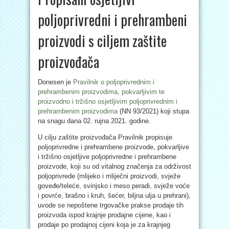
poljoprivredni i prehrambeni
proizvodi s ciljem zaštite
proizvođača
Donesen je
Pravilnik o poljoprivrednim i
prehrambenim proizvodima, pokvarljivim te
proizvodno i tržišno osjetljivim poljoprivrednim i
prehrambenim proizvodima
(NN 93/2021) koji stupa
na snagu dana 02. rujna 2021. godine.
U cilju zaštite proizvođača Pravilnik propisuje
poljoprivredne i prehrambene proizvode, pokvarljive
i tržišno osjetljive poljoprivredne i prehrambene
proizvode, koji su od vitalnog značenja za održivost
poljoprivrede (mlijeko i mliječni proizvodi, svježe
goveđe/teleće, svinjsko i meso peradi, svježe voće
i povrće, brašno i kruh, šećer, biljna ulja u prehrani),
uvode se nepoštene trgovačke prakse prodaje tih
proizvoda ispod krajnje prodajne cijene, kao i
prodaje po prodajnoj cijeni koja je za krajnjeg