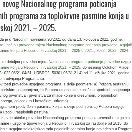
 novog Nacionalnog programa poticanja
nih programa za toplokrvne pasmine konja u
tskoj 2021. – 2025.
 da je u Narodnim novinama 90/2021 od dana 13. kolovoza 2021. godine,
ima i načinu provedbe mjera Nacionalnog programa poticanja provedbe uzgojni
mine konja u Republici Hrvatskoj 2021. – 2025 u 2021., 2022., 2023., 2024. i
suje detaljna provedba mjera
Nacionalnog programa poticanja provedbe uzgojn
mine konja u Republici Hrvatskoj 2021. – 2025.
donesenog Odlukom Vlade
: 022-03/21-04/51, URBROJ: 50301-05/31-21-4) od 11. ožujka 2021. godine.
kom odvijanja Programa su:
vitosti provedbe uzgojnog programa, s dvije podmjere: a) Potpora testiranju
portskim natjecanjima; b) Potpora organizaciji konjičkih sportskih natjecanja
alnog prvenstva i prvenstva za mlade konje u dresurnom, preponskom i
 zaprega, galopskim i kasačkim utrkama)
ogramom predviđenih pasmina konja, s dvije podmjere: a) Potpora uzgoju
ra uzgoju rasplodnih pastuha.
 pozitivne učinke provedbe Nacionalnog programa poticanja provedbe uzgojnih
mine i uzgojne tipove konja u Republici Hrvatskoj za razdoblje od 2015. do
đenje uzgojno-selekcijskog rada pojedinih pasmina konja navedenih u Progra