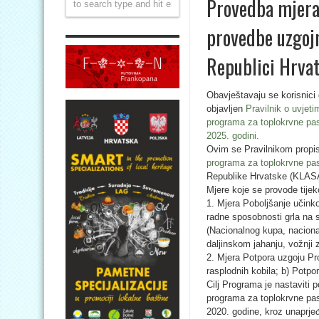
Provedba mjera
provedbe uzgoj
Republici Hrva
Obavještavaju se korisnici
objavljen
Pravilnik o uvjet
programa za toplokrvne pas
2025. godini.
Ovim se Pravilnikom propi
programa za toplokrvne pas
Republike Hrvatske (KLASA
Mjere koje se provode tije
1. Mjera Poboljšanje učinko
radne sposobnosti grla na s
(Nacionalnog kupa, nacion
daljinskom jahanju, vožnji
2. Mjera Potpora uzgoju Pr
rasplodnih kobila; b) Potpo
Cilj Programa je nastaviti
programa za toplokrvne pas
2020. godine, kroz unaprje