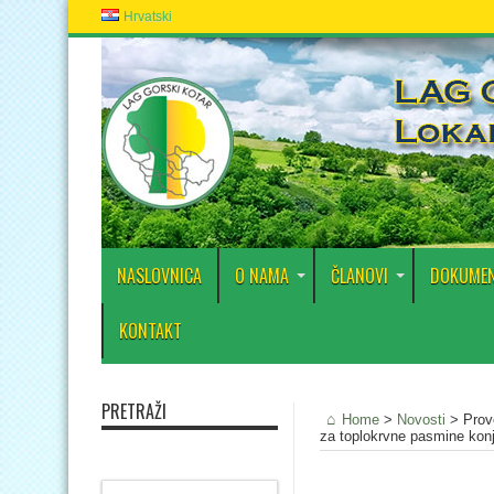
Hrvatski
NASLOVNICA
O NAMA
ČLANOVI
DOKUMEN
KONTAKT
PRETRAŽI
Home
>
Novosti
>
Prov
za toplokrvne pasmine konj