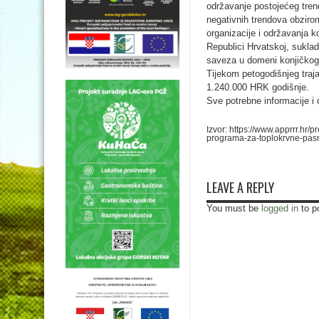
održavanje postojećeg trend
negativnih trendova obziro
organizacije i održavanja k
Republici Hrvatskoj, sukla
saveza u domeni konjičkog
Tijekom petogodišnjeg tra
1.240.000 HRK godišnje.
Sve potrebne informacije i
Izvor: https://www.apprrr.h
programa-za-toplokrvne-pasm
LEAVE A REPLY
You must be
logged in
to p