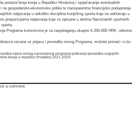
a porasta broja konja u Republici Hrvatskoj i sprječavanje eventualnih
m na gospodarsko-ekonomske prilike te transparentno financijsko podupiranje
onjičkih natjecanja u nekoliko disciplina konjičkog sporta koje se održavaju u
dno propozicijama natjecanja koje su opisane u aktima Nacionalnih sportskih
 sporta.
janja Programa korisnicima je na raspolaganju ukupno 6.200.000 HRK, odnosn
 obrasce vezane uz prijavu i provedbu novog Programa, možete pronaći
ovdje
r/provedba-mjera-novog-nacionalnog-programa-poticanja-provedbe-uzgojnih-
ine-konja-u-republici-hrvatskoj-2021-2025/
ost a comment.