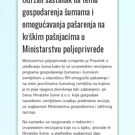
gospodarenja šumama i
omogućavanja pašarenja na
krškim pašnjacima u
Ministarstvu poljoprivrede
Ministarstvo poljoprivrede izmijenilo je Pravilnik o
uređivanju šuma kako bi se izvanrednim revizijama
programa gospodarenja šumama i šumskim
zemljištem u vlasništvu RH omogućilo pašarenje i
na onim površinama šumskog zemljišta na kojima
je to prije njegova donošenja bilo zabranjeno, pri
čemu Hrvatske šume d.o.o. koje gospodare
navedenim zemljištem izrađuju predmetne revizije,
uz suglasnost Ministarstva gospodarstva i održivog
razvoja.
Na sastanku se razgovaralo o redovnim i
izvanrednim revizijama koje su u tijeku, provode ih
Hrvatske šume, a prethodnu suglasnost daju