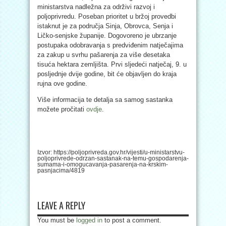
ministarstva nadležna za održivi razvoj i
poljoprivredu. Poseban prioritet u bržoj provedbi
istaknut je za područja Sinja, Obrovca, Senja i
Ličko-senjske županije. Dogovoreno je ubrzanje
postupaka odobravanja s predviđenim natječajima
za zakup u svrhu pašarenja za više desetaka
tisuća hektara zemljišta. Prvi sljedeći natječaj, 9. u
posljednje dvije godine, bit će objavljen do kraja
rujna ove godine.
Više informacija te detalja sa samog sastanka
možete pročitati
ovdje
.
Izvor: https://poljoprivreda.gov.hr/vijesti/u-ministarstvu-
poljoprivrede-odrzan-sastanak-na-temu-gospodarenja-
sumama-i-omogucavanja-pasarenja-na-krskim-
pasnjacima/4819
LEAVE A REPLY
You must be
logged in
to post a comment.