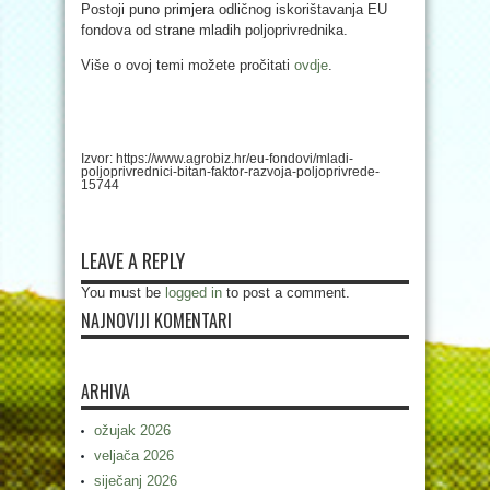
Postoji puno primjera odličnog iskorištavanja EU
fondova od strane mladih poljoprivrednika.
Više o ovoj temi možete pročitati
ovdje
.
Izvor: https://www.agrobiz.hr/eu-fondovi/mladi-
poljoprivrednici-bitan-faktor-razvoja-poljoprivrede-
15744
LEAVE A REPLY
You must be
logged in
to post a comment.
NAJNOVIJI KOMENTARI
ARHIVA
ožujak 2026
veljača 2026
siječanj 2026