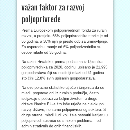
važan faktor za razvoj
poljoprivrede
Prema Europskom poljoprivrednom fondu za ruralni
razvoj, u prosjeku 56% poljoprivrednika starije je od
55 godina, a 30% njih je prešlo dob za umirovljenje.
Za usporedbu, manje od 6% poljoprivrednika su
osobe mlađe od 35 godina.
Na razini Hrvatske, prema podacima iz Upisnika
poljoprivrednika za 2020. godinu, upisano je 21.995
gospodarstava čiji su nositelji mlađi od 41 godinu
što čini 12,8% svih upisanih gospodarstava.
Na ove porazne statistike utječe i činjenica da se
mladi, pogotovo oni iz ruralnih područja, često
iseljavaju u potrazi za boljim životom u druge
države članice EU-a što loše utječe na cjelokupni
razvoj države, ne samo poljoprivrednog sektora. S
druge strane, mladi ljudi koji žele ostvariti karijeru u
poljoprivredi susreću se s nizom problema – od
administrativnih do onih financijskih.