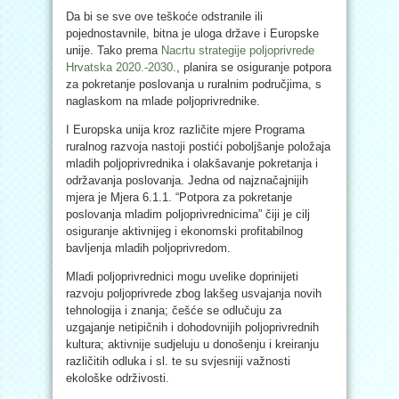
Da bi se sve ove teškoće odstranile ili
pojednostavnile, bitna je uloga države i Europske
unije. Tako prema
Nacrtu strategije poljoprivrede
Hrvatska 2020.-2030
., planira se osiguranje potpora
za pokretanje poslovanja u ruralnim područjima, s
naglaskom na mlade poljoprivrednike.
I Europska unija kroz različite mjere Programa
ruralnog razvoja nastoji postići poboljšanje položaja
mladih poljoprivrednika i olakšavanje pokretanja i
održavanja poslovanja. Jedna od najznačajnijih
mjera je Mjera 6.1.1. “Potpora za pokretanje
poslovanja mladim poljoprivrednicima” čiji je cilj
osiguranje aktivnijeg i ekonomski profitabilnog
bavljenja mladih poljoprivredom.
Mladi poljoprivrednici mogu uvelike doprinijeti
razvoju poljoprivrede zbog lakšeg usvajanja novih
tehnologija i znanja; češće se odlučuju za
uzgajanje netipičnih i dohodovnijih poljoprivrednih
kultura; aktivnije sudjeluju u donošenju i kreiranju
različitih odluka i sl. te su svjesniji važnosti
ekološke održivosti.