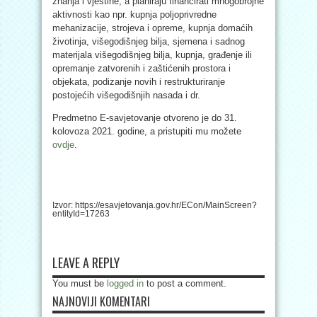
znanja i vještine, a planiraju financirati mnogobrojne
aktivnosti kao npr. kupnja poljoprivredne
mehanizacije, strojeva i opreme, kupnja domaćih
životinja, višegodišnjeg bilja, sjemena i sadnog
materijala višegodišnjeg bilja, kupnja, građenje ili
opremanje zatvorenih i zaštićenih prostora i
objekata, podizanje novih i restrukturiranje
postojećih višegodišnjih nasada i dr.
Predmetno E-savjetovanje otvoreno je do 31.
kolovoza 2021. godine, a pristupiti mu možete
ovdje
.
Izvor: https://esavjetovanja.gov.hr/ECon/MainScreen?
entityId=17263
LEAVE A REPLY
You must be
logged in
to post a comment.
NAJNOVIJI KOMENTARI