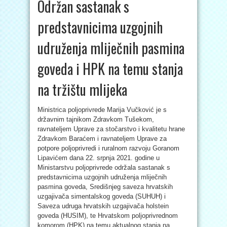
Održan sastanak s
predstavnicima uzgojnih
udruženja mliječnih pasmina
goveda i HPK na temu stanja
na tržištu mlijeka
Ministrica poljoprivrede Marija Vučković je s
državnim tajnikom Zdravkom Tušekom,
ravnateljem Uprave za stočarstvo i kvalitetu hrane
Zdravkom Baraćem i ravnateljem Uprave za
potpore poljoprivredi i ruralnom razvoju Goranom
Lipavićem dana 22. srpnja 2021. godine u
Ministarstvu poljoprivrede održala sastanak s
predstavnicima uzgojnih udruženja mliječnih
pasmina goveda, Središnjeg saveza hrvatskih
uzgajivača simentalskog goveda (SUHUH) i
Saveza udruga hrvatskih uzgajivača holstein
goveda (HUSIM), te Hrvatskom poljoprivrednom
komorom (HPK) na temu aktualnog stanja na