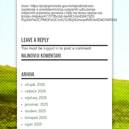
Izvor: https://poljoprivreda.gov.hr/vijesti/odrzan-
sastanak-s-predstavnicima-uzgojnih-udruzenja-
mlijecnih-pasmina-goveda-i-hpk-na-temu-stanja-na-
trzistu-mlijeka/4770?fbclid=IwAR1HmD6KTIZ0-
RyjXtcFwZCPMGFuGCmX2S2tEjr92mcpdN9UkADkDXkREbI
LEAVE A REPLY
You must be
logged in
to post a comment.
NAJNOVIJI KOMENTARI
ARHIVA
ožujak 2026
veljača 2026
siječanj 2026
prosinac 2025
studeni 2025
listopad 2025
rujan 2025