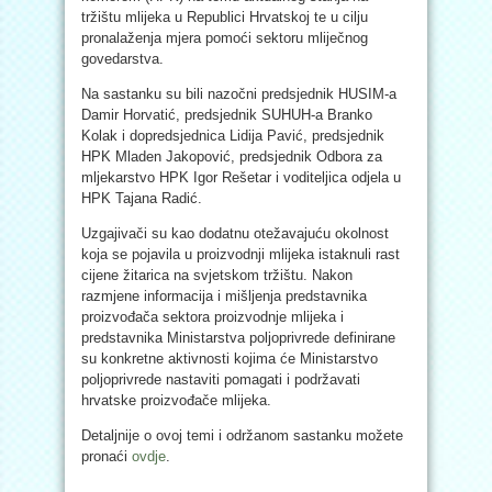
tržištu mlijeka u Republici Hrvatskoj te u cilju
pronalaženja mjera pomoći sektoru mliječnog
govedarstva.
Na sastanku su bili nazočni predsjednik HUSIM-a
Damir Horvatić, predsjednik SUHUH-a Branko
Kolak i dopredsjednica Lidija Pavić, predsjednik
HPK Mladen Jakopović, predsjednik Odbora za
mljekarstvo HPK Igor Rešetar i voditeljica odjela u
HPK Tajana Radić.
Uzgajivači su kao dodatnu otežavajuću okolnost
koja se pojavila u proizvodnji mlijeka istaknuli rast
cijene žitarica na svjetskom tržištu. Nakon
razmjene informacija i mišljenja predstavnika
proizvođača sektora proizvodnje mlijeka i
predstavnika Ministarstva poljoprivrede definirane
su konkretne aktivnosti kojima će Ministarstvo
poljoprivrede nastaviti pomagati i podržavati
hrvatske proizvođače mlijeka.
Detaljnije o ovoj temi i održanom sastanku možete
pronaći
ovdje
.