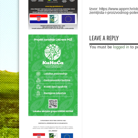
Izvor: https://www.apprrr.hr/
zemljista-i-proizvodnog-poten
LEAVE A REPLY
You must be
logged in
to p