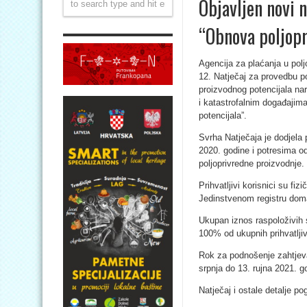
Objavljen novi n
“Obnova poljopr
Agencija za plaćanja u poljo
12. Natječaj za provedbu po
proizvodnog potencijala n
i katastrofalnim događajima
potencijala”.
Svrha Natječaja je dodjela
2020. godine i potresima o
poljoprivredne proizvodnje.
Prihvatljivi korisnici su fiz
Jedinstvenom registru doma
Ukupan iznos raspoloživih 
100% od ukupnih prihvatljiv
Rok za podnošenje zahtjeva
srpnja do 13. rujna 2021. g
Natječaj i ostale detalje po