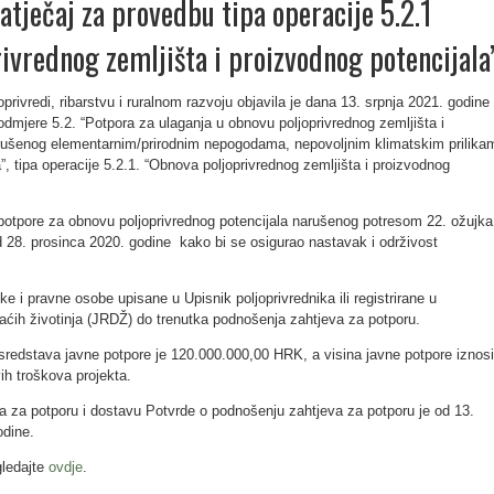
atječaj za provedbu tipa operacije 5.2.1
ivrednog zemljišta i proizvodnog potencijala
privredi, ribarstvu i ruralnom razvoju objavila je dana 13. srpnja 2021. godine
dmjere 5.2. “Potpora za ulaganja u obnovu poljoprivrednog zemljišta i
arušenog elementarnim/prirodnim nepogodama, nepovoljnim klimatskim prilika
”, tipa operacije 5.2.1. “Obnova poljoprivrednog zemljišta i proizvodnog
 potpore za obnovu poljoprivrednog potencijala narušenog potresom 22. ožujka
d 28. prosinca 2020. godine kako bi se osigurao nastavak i održivost
ičke i pravne osobe upisane u Upisnik poljoprivrednika ili registrirane u
ćih životinja (JRDŽ) do trenutka podnošenja zahtjeva za potporu.
sredstava javne potpore je 120.000.000,00 HRK, a visina javne potpore iznosi
ih troškova projekta.
 za potporu i dostavu Potvrde o podnošenju zahtjeva za potporu je od 13.
odine.
gledajte
ovdje
.