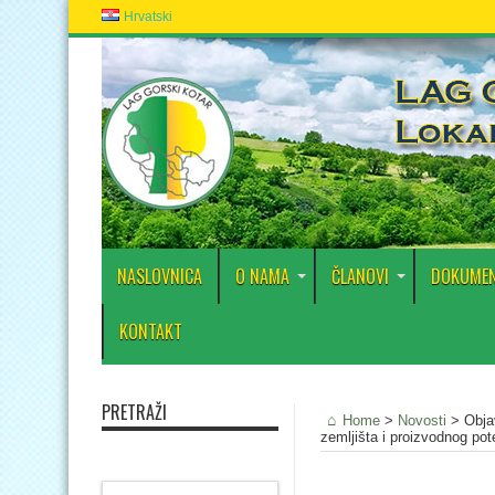
Hrvatski
NASLOVNICA
O NAMA
ČLANOVI
DOKUMEN
KONTAKT
PRETRAŽI
Home
>
Novosti
>
Obja
zemljišta i proizvodnog pote