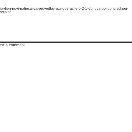
objavljen-novi-natjecaj-za-provedbu-tipa-operacije-5-2-1-obnova-poljoprivrednog-
cijala/
ost a comment.