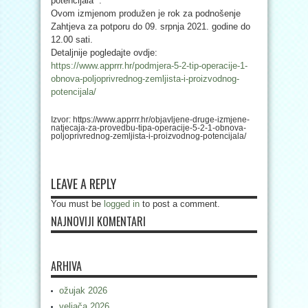
potencijala” .
Ovom izmjenom produžen je rok za podnošenje
Zahtjeva za potporu do 09. srpnja 2021. godine do
12.00 sati.
Detaljnije pogledajte ovdje:
https://www.apprrr.hr/podmjera-5-2-tip-operacije-1-
obnova-poljoprivrednog-zemljista-i-proizvodnog-
potencijala/
Izvor: https://www.apprrr.hr/objavljene-druge-izmjene-
natjecaja-za-provedbu-tipa-operacije-5-2-1-obnova-
poljoprivrednog-zemljista-i-proizvodnog-potencijala/
LEAVE A REPLY
You must be
logged in
to post a comment.
NAJNOVIJI KOMENTARI
ARHIVA
ožujak 2026
veljača 2026