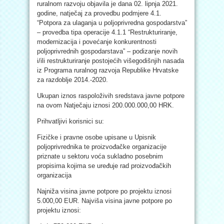
ruralnom razvoju objavila je dana 02. lipnja 2021.
godine, natječaj za provedbu podmjere 4.1.
“Potpora za ulaganja u poljoprivredna gospodarstva”
– provedba tipa operacije 4.1.1 “Restrukturiranje,
modernizacija i povećanje konkurentnosti
poljoprivrednih gospodarstava” – podizanje novih
i/ili restrukturiranje postojećih višegodišnjih nasada
iz Programa ruralnog razvoja Republike Hrvatske
za razdoblje 2014.-2020.
Ukupan iznos raspoloživih sredstava javne potpore
na ovom Natječaju iznosi 200.000.000,00 HRK.
Prihvatljivi korisnici su:
Fizičke i pravne osobe upisane u Upisnik
poljoprivrednika te proizvođačke organizacije
priznate u sektoru voća sukladno posebnim
propisima kojima se uređuje rad proizvođačkih
organizacija
Najniža visina javne potpore po projektu iznosi
5.000,00 EUR. Najviša visina javne potpore po
projektu iznosi: