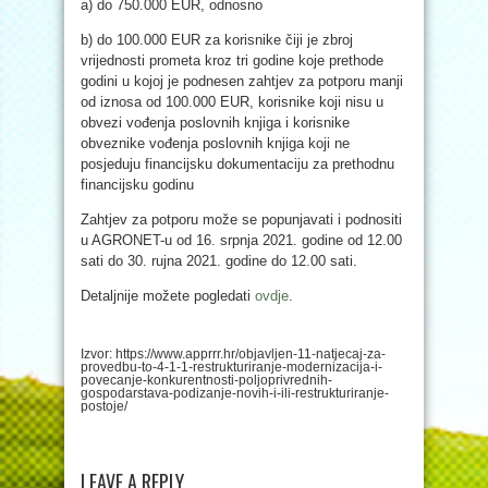
a) do 750.000 EUR, odnosno
b) do 100.000 EUR za korisnike čiji je zbroj
vrijednosti prometa kroz tri godine koje prethode
godini u kojoj je podnesen zahtjev za potporu manji
od iznosa od 100.000 EUR, korisnike koji nisu u
obvezi vođenja poslovnih knjiga i korisnike
obveznike vođenja poslovnih knjiga koji ne
posjeduju financijsku dokumentaciju za prethodnu
financijsku godinu
Zahtjev za potporu može se popunjavati i podnositi
u AGRONET-u od 16. srpnja 2021. godine od 12.00
sati do 30. rujna 2021. godine do 12.00 sati.
Detaljnije možete pogledati
ovdje
.
Izvor: https://www.apprrr.hr/objavljen-11-natjecaj-za-
provedbu-to-4-1-1-restrukturiranje-modernizacija-i-
povecanje-konkurentnosti-poljoprivrednih-
gospodarstava-podizanje-novih-i-ili-restrukturiranje-
postoje/
LEAVE A REPLY