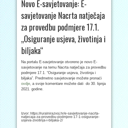
Novo E-savjetovanje: E-
savjetovanje Nacrta natječaja
za provedbu podmjere 17.1.
„Osiguranje usjeva, životinja i
biljaka“
Na portalu E-savjetovanje otvoreno je novo E-
savjetovanje na temu Nacrta natječaja za provedbu
podmjere 17.1. “Osiguranje usjeva, životinja i
biljaka”. Predmetno savjetovanje možete pronaći
ovdje
, a svoje komentare možete dati do 30. lipnja
2021. godine.
Izvor: https://ruralnirazvoj.hr/e-savjetovanje-nacrta-
natjecaja-za-provedbu-podmjere-17-1-osiguranje-
usjeva-zivotinja-i-biljaka-2/