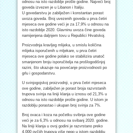
odnosu na isto razdoblje prošle godine. Najveći broj
goveda izvezen je u Libanon i Italiju.
U govedarstvu je zabilježen i konstantan porast
uvoza goveda. Broj uvezenih goveda u prva četiri
mjeseca ove godine veći je za 17,9% u odnosu na
isto razdoblje 2020. Glavninu uvoza čine goveda
namijenjena daljnjem tovu u Republici Hrvatskoj.
Proizvodnja kravljeg mlijeka, u smislu količina
mlijeka isporučenih u mljekare, u prva četiri
mjeseca ove godine polako se stabilizira unatoč
smanjenom broju isporučitelja na prošlogodišnjoj
razini, što ukazuje na povećanje proizvodnosti po
grlu i gospodarstvu.
U svinjogojskoj proizvodnji, u prva četiri mjeseca
ove godine, zabilježen je porast broja razvrstanih
trupova svinja na liniji klanja u iznosu od 21,3% u
odnosu na isto razdoblje prošle godine. U istom je
razdoblju porastao i ukupan broj svinja za 7%.
Broj ovaca i koza na početku svibnja ove godine
veći je za 6,3% u odnosu na svibanj 2020. godine.
Na liniji klanja u ovoj godini je razvrstano preko
4.000 ovčjih trupova više nego u istom razdoblju