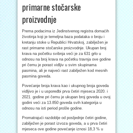
primarne stočarske
proizvodnje
Prema podacima iz Jedinstvenog registra domaćih
životinja koji je temeljna baza podataka o broju i
kretanju stoke u Republici Hrvatskoj, zabilježen je
rast primarne stočarske proizvodnje. Ukupan broj
krava na početku svibnja veći je za 631 grlo u
odnosu na broj krava na početku travnja ove godine
pri čemu je porast vidljiv u svim skupinama
pasmina, ali je najveći rast zabilježen kod mesnih
pasmina goveda.
Povećanje broja krava kao i ukupnog broja goveda
vidljivo je i u usporedbi prva četiri mjeseca 2020. i
2021. godine pri čemu je ukupan broj goveda u ovoj
godini veći za 13.850 goveda svih kategorija u
odnosu na isti period prošle godine.
Promatrajući razdoblje od posljednje četiri godine,
zabilježen je porast izvoza goveda, a u prva četiri
mjeseca ove godine povećanje iznosi 18,3 % u