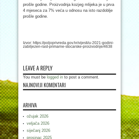
prošle godine. Proizvodnja kozjeg mlijeka je u prva
4 mjeseca za 7% veća u odnosu na isto razdoblje
prošle godine.
Izvor: https://poljoprivreda.gov.hr/vijesti/u-2021-godini-
zabiljezen-rast-primarne-stocarske-proizvodnje/4638
LEAVE A REPLY
You must be
logged in
to post a comment.
NAJNOVIJI KOMENTARI
ARHIVA
ožujak 2026
veljača 2026
siječanj 2026
prosinac 2025