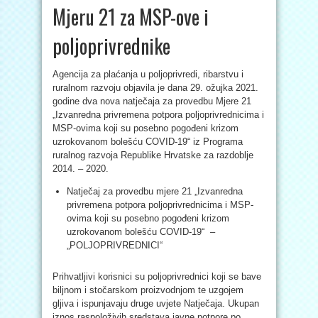
Mjeru 21 za MSP-ove i
poljoprivrednike
Agencija za plaćanja u poljoprivredi, ribarstvu i
ruralnom razvoju objavila je dana 29. ožujka 2021.
godine dva nova natječaja za provedbu Mjere 21
„Izvanredna privremena potpora poljoprivrednicima i
MSP-ovima koji su posebno pogođeni krizom
uzrokovanom bolešću COVID-19“ iz Programa
ruralnog razvoja Republike Hrvatske za razdoblje
2014. – 2020.
Natječaj za provedbu mjere 21 „Izvanredna
privremena potpora poljoprivrednicima i MSP-
ovima koji su posebno pogođeni krizom
uzrokovanom bolešću COVID-19“ –
„POLJOPRIVREDNICI“
Prihvatljivi korisnici su poljoprivrednici koji se bave
biljnom i stočarskom proizvodnjom te uzgojem
gljiva i ispunjavaju druge uvjete Natječaja. Ukupan
iznos raspoloživih sredstava javne potpore po