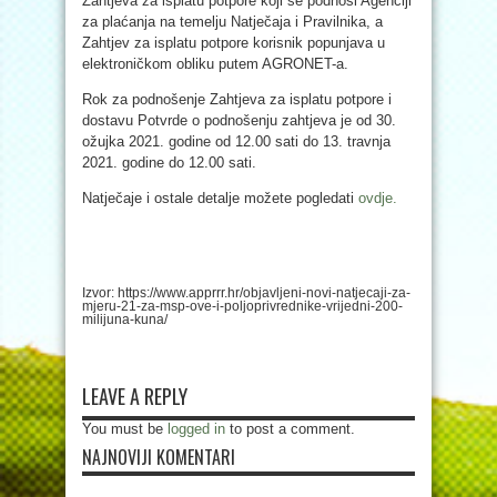
Zahtjeva za isplatu potpore koji se podnosi Agenciji
za plaćanja na temelju Natječaja i Pravilnika, a
Zahtjev za isplatu potpore korisnik popunjava u
elektroničkom obliku putem AGRONET-a.
Rok za podnošenje Zahtjeva za isplatu potpore i
dostavu Potvrde o podnošenju zahtjeva je od 30.
ožujka 2021. godine od 12.00 sati do 13. travnja
2021. godine do 12.00 sati.
Natječaje i ostale detalje možete pogledati
ovdje.
Izvor: https://www.apprrr.hr/objavljeni-novi-natjecaji-za-
mjeru-21-za-msp-ove-i-poljoprivrednike-vrijedni-200-
milijuna-kuna/
LEAVE A REPLY
You must be
logged in
to post a comment.
NAJNOVIJI KOMENTARI