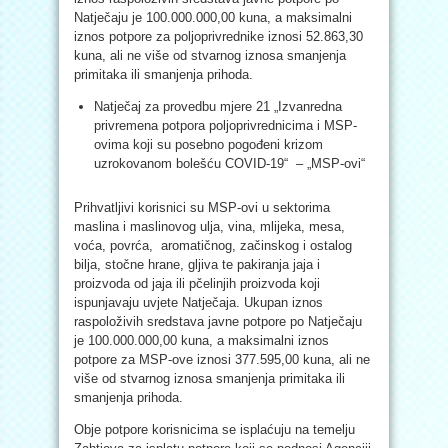
Natječaju je 100.000.000,00 kuna, a maksimalni
iznos potpore za poljoprivrednike iznosi 52.863,30
kuna, ali ne više od stvarnog iznosa smanjenja
primitaka ili smanjenja prihoda.
Natječaj za provedbu mjere 21 „Izvanredna
privremena potpora poljoprivrednicima i MSP-
ovima koji su posebno pogođeni krizom
uzrokovanom bolešću COVID-19“ – „MSP-ovi“
Prihvatljivi korisnici su MSP-ovi u sektorima
maslina i maslinovog ulja, vina, mlijeka, mesa,
voća, povrća, aromatičnog, začinskog i ostalog
bilja, stočne hrane, gljiva te pakiranja jaja i
proizvoda od jaja ili pčelinjih proizvoda koji
ispunjavaju uvjete Natječaja. Ukupan iznos
raspoloživih sredstava javne potpore po Natječaju
je 100.000.000,00 kuna, a maksimalni iznos
potpore za MSP-ove iznosi 377.595,00 kuna, ali ne
više od stvarnog iznosa smanjenja primitaka ili
smanjenja prihoda.
Obje potpore korisnicima se isplaćuju na temelju