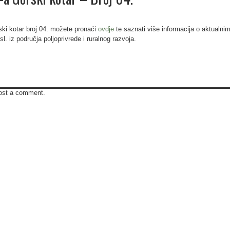
 kotar broj 04. možete pronaći
ovdje
te saznati više informacija o aktualni
l. iz područja poljoprivrede i ruralnog razvoja.
ost a comment.