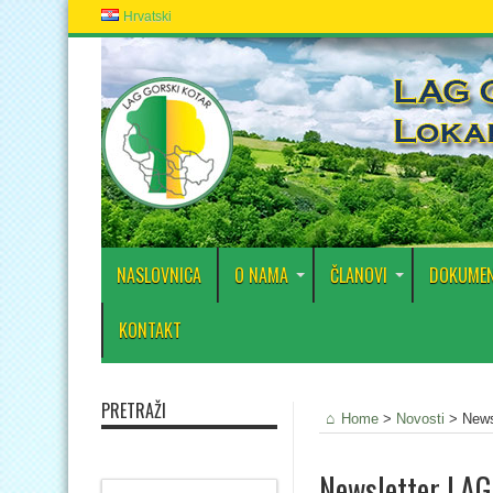
Hrvatski
NASLOVNICA
O NAMA
ČLANOVI
DOKUMEN
KONTAKT
PRETRAŽI
Home
>
Novosti
>
News
Newsletter LAG-