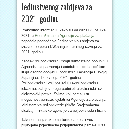
Jedinstvenog zahtjeva za
2021. godinu
Prenosimo informaciju kako su od dana 08. ožujka
2021. u
Podružnicama Agencije za plaćanja
započela podnošenja Jedinstvenih zahtjeva za
izravne potpore i IAKS mjere ruralnog razvoja za
2021. godinu.
Zahtjev poljoprivrednici mogu samostalno popuniti u
Agronetu, ali ga moraju isprintati te poslati poštom
ili ga osobno donijeti u podružnicu Agencije u svojoj
županiji do 17. svibnja 2021. godine.
Poljoprivrednici koji posjeduju e-poljoprivrednu
iskaznicu zahtjev mogu podnijeti elektronički, uz
elektronički potpis. Svima koji nemaju tu
mogućnost pomažu djelatnici Agencije za plaćanja,
Ministarstva poljoprivrede (bivša Savjetodavna
služba) i Hrvatske agencije za poljoprivredu i hranu.
Također, naglasak je na tome da se za već
prijavljene pojedinačne poljoprivredne parcele ili za