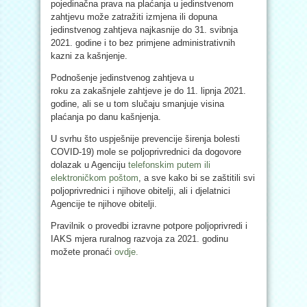
pojedinačna prava na plaćanja u jedinstvenom
zahtjevu može zatražiti izmjena ili dopuna
jedinstvenog zahtjeva najkasnije do 31. svibnja
2021. godine i to bez primjene administrativnih
kazni za kašnjenje.
Podnošenje jedinstvenog zahtjeva u
roku za zakašnjele zahtjeve je do 11. lipnja 2021.
godine, ali se u tom slučaju smanjuje visina
plaćanja po danu kašnjenja.
U svrhu što uspješnije prevencije širenja bolesti
COVID-19) mole se poljoprivrednici da dogovore
dolazak u Agenciju
telefonskim putem ili
elektroničkom poštom
, a sve kako bi se zaštitili svi
poljoprivrednici i njihove obitelji, ali i djelatnici
Agencije te njihove obitelji.
Pravilnik o provedbi izravne potpore poljoprivredi i
IAKS mjera ruralnog razvoja za 2021. godinu
možete pronaći
ovdje.