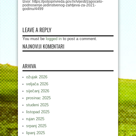
Izvor: https://poljoprivreda.gov.hr/vijesti/zapocelo-
podnosenje-jedinstvenog-zahtjeva-za-2021-
godinu/4499
LEAVE A REPLY
You must be
logged in
to post a comment.
NAJNOVIJI KOMENTARI
ARHIVA
ožujak 2026
veljača 2026
siječanj 2026
prosinac 2025
studeni 2025
listopad 2025
rujan 2025
srpanj 2025
lipanj 2025