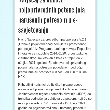
poljoprivrednih potencijala
narušenih potresom u e-
savjetovanju
Nacrt Natječaja za provedbu tipa operacije 5.2.1.
„Obnova poljoprivrednog zemljišta i proizvodnog
potencijala“ iz Programa ruralnog razvoja Republike
Hrvatske za razdoblje 2014.-2020. u postupku je
elektronskog savjetovanja koje će trajati do 22.
ožujka 2021. godine. Za obnovu poljoprivrednog
potencijala na potresom pogođenom području
predviđena su sredstva u iznosu od 120 milijuna
HRK.
Prihvatljivi korisnici su fizičke i pravne osobe
upisane u Upisnik poljoprivrednika ili registrirane u
Jedinstvenom registru domaćih životinja (JRDŽ) do
trenutka podnošenja zahtjeva za potporu, koji će se
moći podnositi od 12. travnja do 15. lipnja 2021.
godine po pojednostavljenoj i ubrzanoj proceduri.