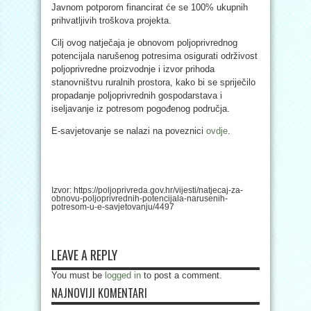
Javnom potporom financirat će se 100% ukupnih
prihvatljivih troškova projekta.
Cilj ovog natječaja je obnovom poljoprivrednog
potencijala narušenog potresima osigurati održivost
poljoprivredne proizvodnje i izvor prihoda
stanovništvu ruralnih prostora, kako bi se spriječilo
propadanje poljoprivrednih gospodarstava i
iseljavanje iz potresom pogođenog područja.
E-savjetovanje se nalazi na poveznici
ovdje
.
Izvor: https://poljoprivreda.gov.hr/vijesti/natjecaj-za-
obnovu-poljoprivrednih-potencijala-narusenih-
potresom-u-e-savjetovanju/4497
LEAVE A REPLY
You must be
logged in
to post a comment.
NAJNOVIJI KOMENTARI