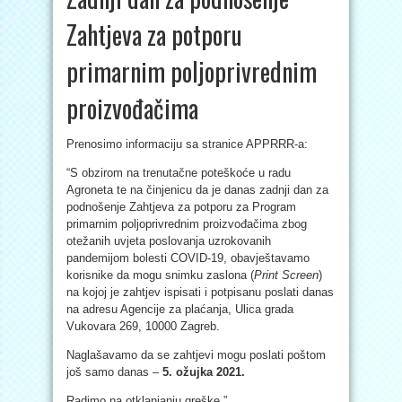
Zahtjeva za potporu
primarnim poljoprivrednim
proizvođačima
Prenosimo informaciju sa stranice APPRRR-a:
“S obzirom na trenutačne poteškoće u radu
Agroneta te na činjenicu da je danas zadnji dan za
podnošenje Zahtjeva za potporu za Program
primarnim poljoprivrednim proizvođačima zbog
otežanih uvjeta poslovanja uzrokovanih
pandemijom bolesti COVID-19, obavještavamo
korisnike da mogu snimku zaslona (
Print Screen
)
na kojoj je zahtjev ispisati i potpisanu poslati danas
na adresu Agencije za plaćanja, Ulica grada
Vukovara 269, 10000 Zagreb.
Naglašavamo da se zahtjevi mogu poslati poštom
još samo danas –
5. ožujka 2021.
Radimo na otklanjanju greške.”