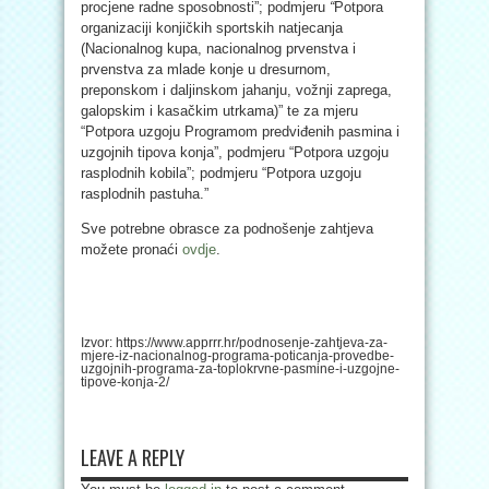
procjene radne sposobnosti”; podmjeru
“
Potpora
organizaciji konjičkih sportskih natjecanja
(Nacionalnog kupa, nacionalnog prvenstva i
prvenstva za mlade konje u dresurnom,
preponskom i daljinskom jahanju, vožnji zaprega,
galopskim i kasačkim utrkama)” te za mjeru
“Potpora uzgoju Programom predviđenih pasmina i
uzgojnih tipova konja”, podmjeru “Potpora uzgoju
rasplodnih kobila”; podmjeru “Potpora uzgoju
rasplodnih pastuha.”
Sve potrebne obrasce za podnošenje zahtjeva
možete pronaći
ovdje
.
Izvor: https://www.apprrr.hr/podnosenje-zahtjeva-za-
mjere-iz-nacionalnog-programa-poticanja-provedbe-
uzgojnih-programa-za-toplokrvne-pasmine-i-uzgojne-
tipove-konja-2/
LEAVE A REPLY