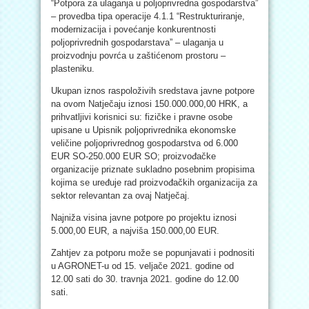
“Potpora za ulaganja u poljoprivredna gospodarstva”
– provedba tipa operacije 4.1.1 “Restrukturiranje,
modernizacija i povećanje konkurentnosti
poljoprivrednih gospodarstava” – ulaganja u
proizvodnju povrća u zaštićenom prostoru –
plasteniku.
Ukupan iznos raspoloživih sredstava javne potpore
na ovom Natječaju iznosi 150.000.000,00 HRK, a
prihvatljivi korisnici su: fizičke i pravne osobe
upisane u Upisnik poljoprivrednika ekonomske
veličine poljoprivrednog gospodarstva od 6.000
EUR SO-250.000 EUR SO; proizvođačke
organizacije priznate sukladno posebnim propisima
kojima se uređuje rad proizvođačkih organizacija za
sektor relevantan za ovaj Natječaj.
Najniža visina javne potpore po projektu iznosi
5.000,00 EUR, a najviša 150.000,00 EUR.
Zahtjev za potporu može se popunjavati i podnositi
u AGRONET-u od 15. veljače 2021. godine od
12.00 sati do 30. travnja 2021. godine do 12.00
sati.