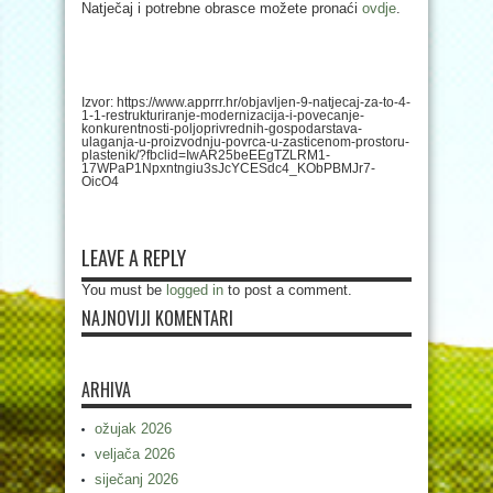
Natječaj i potrebne obrasce možete pronaći
ovdje
.
Izvor: https://www.apprrr.hr/objavljen-9-natjecaj-za-to-4-
1-1-restrukturiranje-modernizacija-i-povecanje-
konkurentnosti-poljoprivrednih-gospodarstava-
ulaganja-u-proizvodnju-povrca-u-zasticenom-prostoru-
plastenik/?fbclid=IwAR25beEEgTZLRM1-
17WPaP1Npxntngiu3sJcYCESdc4_KObPBMJr7-
OicO4
LEAVE A REPLY
You must be
logged in
to post a comment.
NAJNOVIJI KOMENTARI
ARHIVA
ožujak 2026
veljača 2026
siječanj 2026