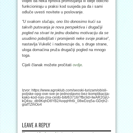
vidjeti da neka njihova promišljanja ili ideje odlično
funkcioniraju u praksi kod susjeda pa da i sami
odluče uvesti novitete u poslovanje.
“U svakom slučaju, ono što donosimo kući sa
takvih putovanja je nova perspektiva i drugačiji
pogled na stvari te jednu dodatnu motivaciju da se
usudimo poboljšati i promijeniti neke svoje prakse
“,
nastavlja Vukelić i nadovezuje da, s druge strane,
uloga domaćina pruža drugačiji pogled na mnogo
toga.
Cijeli članak možete pročitati
ovdje
.
Izvor: https://www.agroklub.com/seoski-turizam/obisli-
poljske-opg-ove-sve-je-jednostavno-bez-komplikacija-
kako-kod-nas-zna-cesto-biti/63716/?fbclid=IwAR2GjU-
kQ4su_db9KqhD8YB2AoqqHh6i_08wDzq5a-GDrjh2-
giafTZmOo4
LEAVE A REPLY