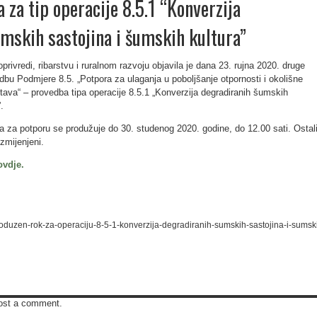
 za tip operacije 8.5.1 “Konverzija
mskih sastojina i šumskih kultura”
privredi, ribarstvu i ruralnom razvoju objavila je dana 23. rujna 2020. druge
dbu Podmjere 8.5. „Potpora za ulaganja u poboljšanje otpornosti i okolišne
tava“ – provedba tipa operacije 8.5.1 „Konverzija degradiranih šumskih
.
 za potporu se produžuje do 30. studenog 2020. godine, do 12.00 sati. Ostal
izmijenjeni.
ovdje.
/produzen-rok-za-operaciju-8-5-1-konverzija-degradiranih-sumskih-sastojina-i-sumsk
ost a comment.