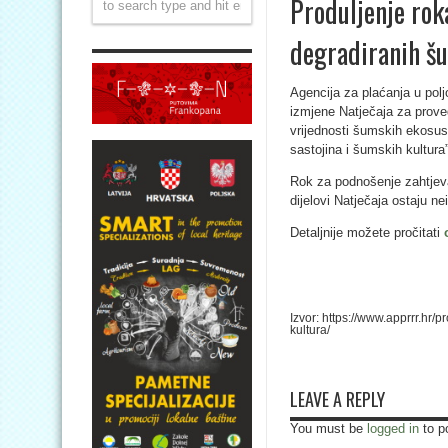
Produljenje roka
degradiranih šu
Agencija za plaćanja u poljo
izmjene Natječaja za prove
vrijednosti šumskih ekosus
sastojina i šumskih kultura”
Rok za podnošenje zahtjeva
dijelovi Natječaja ostaju ne
Detaljnije možete pročitati
Izvor: https://www.apprrr.hr
kultura/
LEAVE A REPLY
You must be
logged in
to p