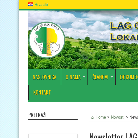
Hrvatski
NASLOVNICA
O NAMA
ČLANOVI
DOKUMEN
KONTAKT
PRETRAŽI
Home
>
Novosti
>
News
Newsletter LAG