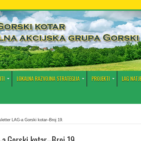
TI
LOKALNA RAZVOJNA STRATEGIJA
PROJEKTI
LAG NATJ
letter LAG-a Gorski kotar–Broj 19.
-a Gorski kotar–Broj 19.