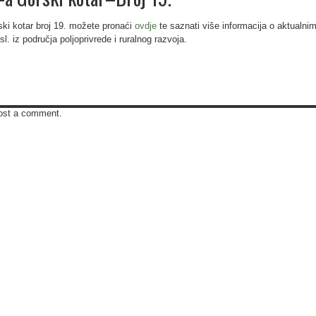
 kotar broj 19. možete pronaći
ovdje
te saznati više informacija o aktualni
l. iz područja poljoprivrede i ruralnog razvoja.
ost a comment.