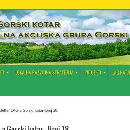
TI
LOKALNA RAZVOJNA STRATEGIJA
PROJEKTI
LAG NATJ
letter LAG-a Gorski kotar–Broj 18.
a Gorski kotar–Broj 18.