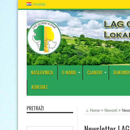
Hrvatski
NASLOVNICA
O NAMA
ČLANOVI
DOKUMEN
KONTAKT
PRETRAŽI
Home
>
Novosti
>
News
Newsletter LAG-