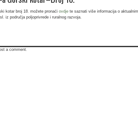
 kotar broj 18. možete pronaći
ovdje
te saznati više informacija o aktualni
l. iz područja poljoprivrede i ruralnog razvoja.
ost a comment.