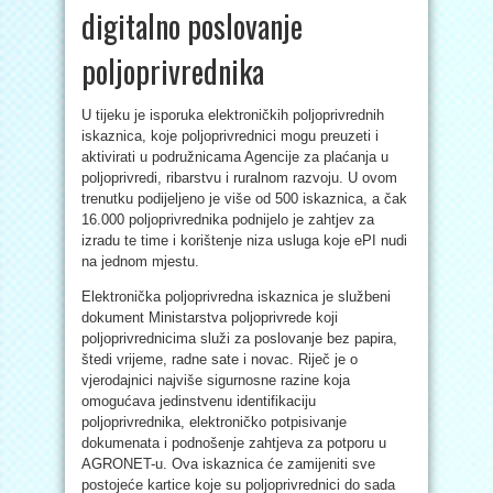
digitalno poslovanje
poljoprivrednika
U tijeku je isporuka elektroničkih poljoprivrednih
iskaznica, koje poljoprivrednici mogu preuzeti i
aktivirati u podružnicama Agencije za plaćanja u
poljoprivredi, ribarstvu i ruralnom razvoju. U ovom
trenutku podijeljeno je više od 500 iskaznica, a čak
16.000 poljoprivrednika podnijelo je zahtjev za
izradu te time i korištenje niza usluga koje ePI nudi
na jednom mjestu.
Elektronička poljoprivredna iskaznica je službeni
dokument Ministarstva poljoprivrede koji
poljoprivrednicima služi za poslovanje bez papira,
štedi vrijeme, radne sate i novac. Riječ je o
vjerodajnici najviše sigurnosne razine koja
omogućava jedinstvenu identifikaciju
poljoprivrednika, elektroničko potpisivanje
dokumenata i podnošenje zahtjeva za potporu u
AGRONET-u. Ova iskaznica će zamijeniti sve
postojeće kartice koje su poljoprivrednici do sada