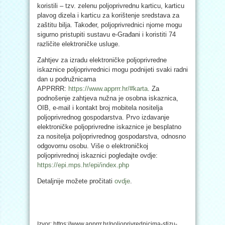
koristili – tzv. zelenu poljoprivrednu karticu, karticu
plavog dizela i karticu za korištenje sredstava za
zaštitu bilja. Također, poljoprivrednici njome mogu
sigurno pristupiti sustavu e-Građani i koristiti 74
različite elektroničke usluge.
Zahtjev za izradu elektroničke poljoprivredne
iskaznice poljoprivrednici mogu podnijeti svaki radni
dan u podružnicama
APPRRR:
https://www.apprrr.hr/#karta
. Za
podnošenje zahtjeva nužna je osobna iskaznica,
OIB, e-mail i kontakt broj mobitela nositelja
poljoprivrednog gospodarstva. Prvo izdavanje
elektroničke poljoprivredne iskaznice je besplatno
za nositelja poljoprivrednog gospodarstva, odnosno
odgovornu osobu. Više o elektroničkoj
poljoprivrednoj iskaznici pogledajte ovdje:
https://epi.mps.hr/epi/index.php
Detaljnije možete pročitati
ovdje
.
Izvor: https://www.apprrr.hr/poljoprivrednicima-stizu-