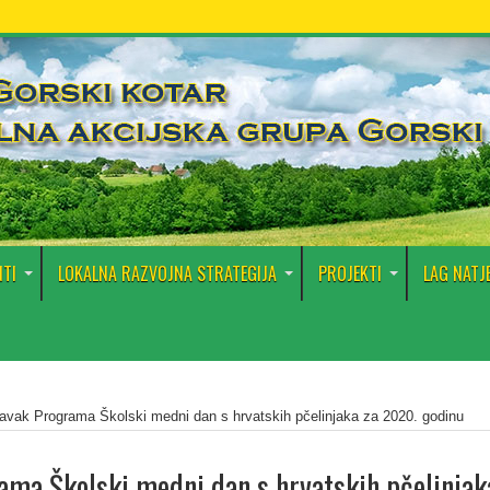
TI
LOKALNA RAZVOJNA STRATEGIJA
PROJEKTI
LAG NATJ
avak Programa Školski medni dan s hrvatskih pčelinjaka za 2020. godinu
ama Školski medni dan s hrvatskih pčelinjak