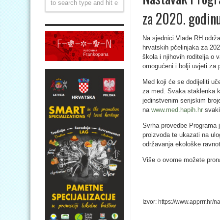
za 2020. godin
Na sjednici Vlade RH održ
hrvatskih pčelinjaka za 20
škola i njihovih roditelja 
omogućeni i bolji uvjeti za 
Med koji će se dodijeliti u
za med. Svaka staklenka 
jedinstvenim serijskim bro
na
www.med.hapih.hr
svaki 
Svrha provedbe Programa je
proizvoda te ukazati na ulo
održavanja ekološke ravnote
Više o ovome možete pron
Izvor: https://www.apprrr.hr