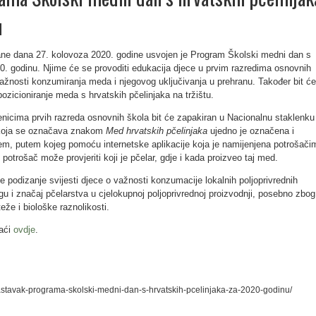
u
ane dana 27. kolovoza 2020. godine usvojen je Program Školski medni dan s
20. godinu. Njime će se provoditi edukacija djece u prvim razredima osnovnih
o važnosti konzumiranja meda i njegovog uključivanja u prehranu. Također bit će
pozicioniranje meda s hrvatskih pčelinjaka na tržištu.
čenicima prvih razreda osnovnih škola bit će zapakiran u Nacionalnu staklenku
koja se označava znakom
Med hrvatskih pčelinjaka
ujedno je označena i
jem, putem kojeg pomoću internetske aplikacije koja je namijenjena potrošači
potrošač može provjeriti koji je pčelar, gdje i kada proizveo taj med.
 podizanje svijesti djece o važnosti konzumacije lokalnih poljoprivrednih
gu i značaj pčelarstva u cjelokupnoj poljoprivrednoj proizvodnji, posebno zbog
že i biološke raznolikosti.
aći
ovdje
.
/nastavak-programa-skolski-medni-dan-s-hrvatskih-pcelinjaka-za-2020-godinu/