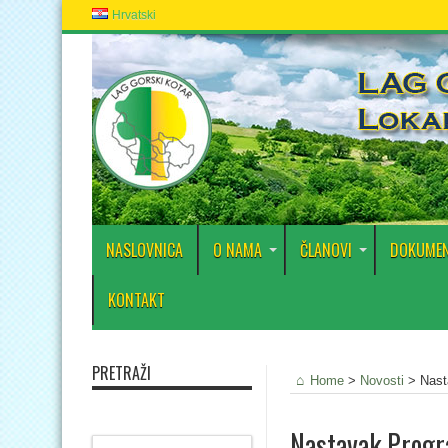
Hrvatski
NASLOVNICA
O NAMA
ČLANOVI
DOKUMEN
KONTAKT
PRETRAŽI
Home
>
Novosti
>
Nast
Nastavak Progr