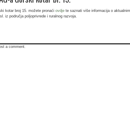
 kotar broj 15. možete pronaći
ovdje
te saznati više informacija o aktualni
l. iz područja poljoprivrede i ruralnog razvoja.
ost a comment.