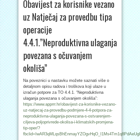
Obavijest za korisnike vezano
uz Natječaj za provedbu tipa
operacije
4.4.1.”Neproduktivna ulaganja
povezana s očuvanjem
okoliša”
Na poveznici u nastavku možete saznati više o
detaljnom opisu radova i troškova koji ulaze u
izračun potpore za TO 4.4.1. “Neproduktivna
ulaganja povezana s očuvanjem okoliša”:
https://www.apprrr.hr/obavijest-za-korisnike-vezano-
uz-natjecaj-za-provedbu-podmjere-4-4-potpora-za-
neproduktivna-ulaganja-povezana-s-ostvarenjem-
ciljeva-poljoprivrede-okolisa-i-klimatskih-promjena-
tip-oper/?
fbclid=IwAR3qMLqsBhEnmayYZOgvHqO_I1Ms4Tm1q8PdAeUgl